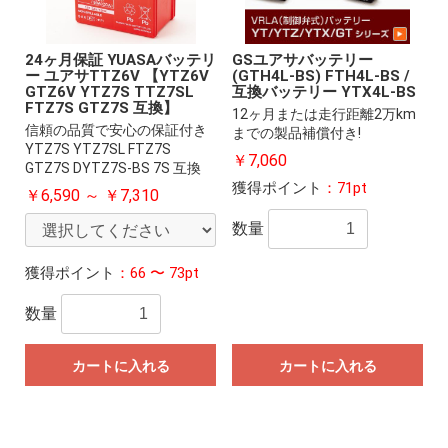
24ヶ月保証 YUASAバッテリ
GSユアサバッテリー
ー ユアサTTZ6V 【YTZ6V
(GTH4L-BS) FTH4L-BS /
GTZ6V YTZ7S TTZ7SL
互換バッテリー YTX4L-BS
FTZ7S GTZ7S 互換】
12ヶ月または走行距離2万km
信頼の品質で安心の保証付き
までの製品補償付き!
YTZ7S YTZ7SL FTZ7S
￥7,060
GTZ7S DYTZ7S-BS 7S 互換
獲得ポイント
：71pt
￥6,590 ～ ￥7,310
数量
獲得ポイント
：66 〜 73pt
数量
カートに入れる
カートに入れる