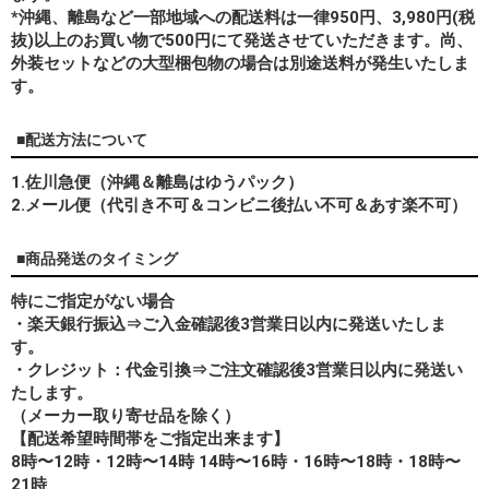
*
沖縄、離島
など一部地域への配送料は一律950円、3,980円(税
抜)以上のお買い物で500円にて発送させていただきます。尚、
外装セットなどの大型梱包物の場合は別途送料が発生いたしま
す。
■配送方法について
1.佐川急便（沖縄＆離島はゆうパック）
2.メール便（代引き不可＆コンビニ後払い不可＆あす楽不可）
■商品発送のタイミング
特にご指定がない場合
・楽天銀行振込⇒ご入金確認後3営業日以内に発送いたしま
す。
・クレジット：代金引換⇒ご注文確認後3営業日以内に発送い
たします。
（メーカー取り寄せ品を除く）
【配送希望時間帯をご指定出来ます】
8時〜12時・12時〜14時 14時〜16時・16時〜18時・18時〜
21時