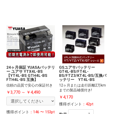
24ヶ月保証 YUASAバッテリ
GSユアサバッテリー
ー ユアサ YTX4L-BS
GT4L-BS/FT4L-
【YT4L-BS GTH4L-BS
BS/FTZ3/KT4L-BS/互換バ
FTH4L-BS 互換】
ッテリー YT4L-BS
信頼の品質で安心の保証付き
12ヶ月または走行距離2万km
までの製品補償付き!
￥3,770 ～ ￥4,490
￥4,170
獲得ポイント
：42pt
獲得ポイント
：146 〜 153pt