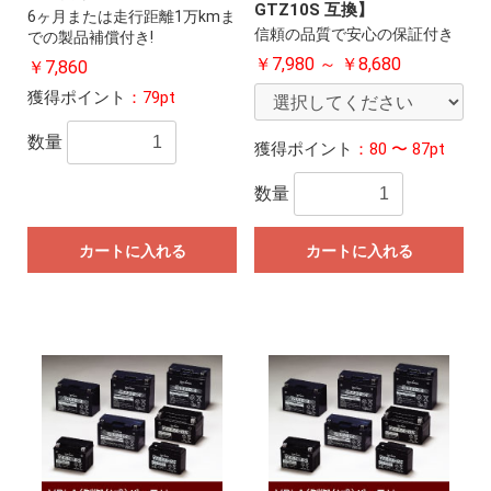
GTZ10S 互換】
6ヶ月または走行距離1万kmま
信頼の品質で安心の保証付き
での製品補償付き!
￥7,980 ～ ￥8,680
￥7,860
獲得ポイント
：79pt
数量
獲得ポイント
：80 〜 87pt
数量
カートに入れる
カートに入れる