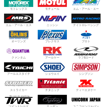
モトレックス
モチュール
エム・アール・エー
エム・アール・エス
ニッシン
ナイトロレーシング
オーリンズ
プレクサス
プロト
クァンタム
アールケー
ラフ&ロード
アールエスタイチ
ショウエイ
シンプソン
ストライカー
チタニック
ティーエヌケー
ツイントレード
テュポン
ユニコーンジャパン