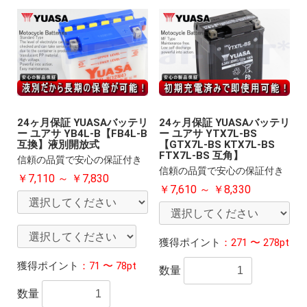
24ヶ月保証 YUASAバッテリ
24ヶ月保証 YUASAバッテリ
ー ユアサ YB4L-B【FB4L-B
ー ユアサ YTX7L-BS
互換】液別開放式
【GTX7L-BS KTX7L-BS
FTX7L-BS 互角】
信頼の品質で安心の保証付き
信頼の品質で安心の保証付き
￥7,110 ～ ￥7,830
￥7,610 ～ ￥8,330
獲得ポイント
：271 〜 278pt
獲得ポイント
：71 〜 78pt
数量
数量