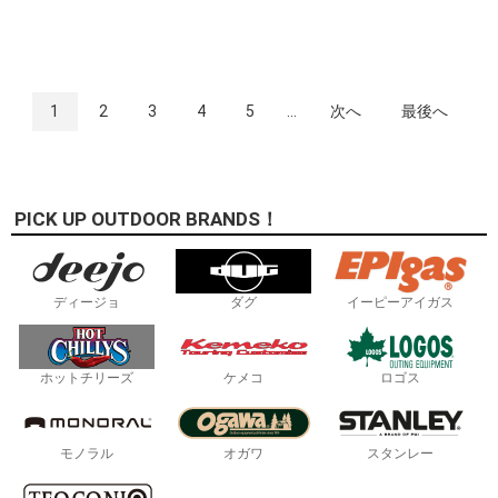
1
2
3
4
5
...
次へ
最後へ
PICK UP OUTDOOR BRANDS！
ディージョ
ダグ
イーピーアイガス
ホットチリーズ
ケメコ
ロゴス
モノラル
オガワ
スタンレー