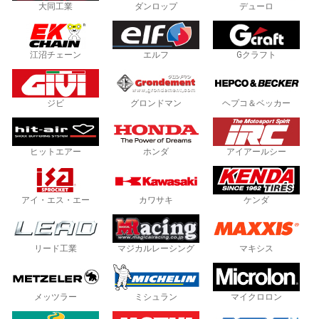
大同工業
ダンロップ
デューロ
江沼チェーン
エルフ
Gクラフト
ジビ
グロンドマン
ヘプコ＆ベッカー
ヒットエアー
ホンダ
アイアールシー
アイ・エス・エー
カワサキ
ケンダ
リード工業
マジカルレーシング
マキシス
メッツラー
ミシュラン
マイクロロン