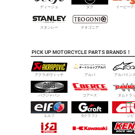
ディージョ
ダグ
イーピーア
スタンレー
テオゴニア
PICK UP MOTORCYCLE PARTS BRANDS！
アクラポヴィッチ
アルバ
アルパイン
バブジャパン
コアース
ダムトラ
エルフ
Gクラフト
ジビ