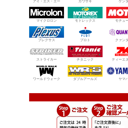
アイ・エス・エー
カワサキ
ケン
マイクロロン
モトレックス
モチュ
プレクサス
プロト
クァン
ストライカー
チタニック
ティーエ
ワールドウォーク
ダブルアールズ
ヤマ