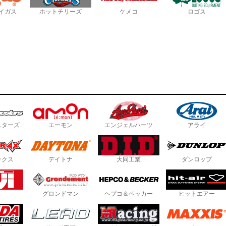
イガス
ホットチリーズ
ケメコ
ロゴス
スターズ
エーモン
エンジェルハーツ
アライ
ックス
デイトナ
大同工業
ダンロップ
グロンドマン
ヘプコ＆ベッカー
ヒットエアー