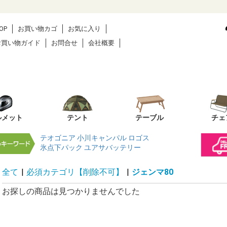
OP
お買い物カゴ
お気に入り
お買い物ガイド
お問合せ
会社概要
ルメット
テント
テーブル
チェ
テオゴニア
小川キャンパル
ロゴス
氷点下パック
ユアサバッテリー
全て
|
必須カテゴリ【削除不可】
|
ジェンマ80
お探しの商品は見つかりませんでした