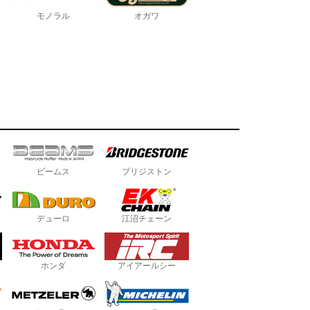
モノラル
オガワ
ビームス
ブリジストン
デューロ
江沼チェーン
ホンダ
アイアールシー