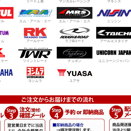
ダ
リード工業
マジカルレーシング
マキシス
ール
エム・アール・エー
エム・アール・エス
ニッシン
タム
アールケー
ラフ&ロード
アールエスタイチ
ヌケー
ツイントレード
テュポン
ユニコーンジャパン
ハ
ヨシムラ
ユアサ