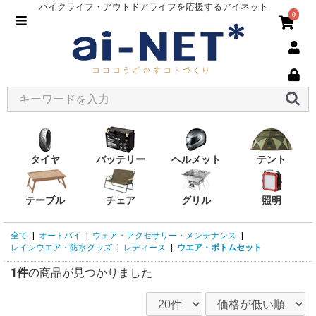
バイクライフ・アウトドアライフを応援するアイネット
0
タイヤ
バッテリー
ヘルメット
テント
テーブル
チェア
グリル
照明
全て
|
オートバイ
|
ウェア・アクセサリー・メンテナンス
|
レインウエア・防水グッズ
|
レディース
|
ウエア・ボトムセット
1件
の商品が見つかりました