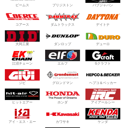
ビームス
ブリジストン
バブジャパン
コアース
ダムトラックス
デイトナ
大同工業
ダンロップ
デューロ
江沼チェーン
エルフ
Gクラフト
ジビ
グロンドマン
ヘプコ＆ベッカー
ヒットエアー
ホンダ
アイアールシー
アイ・エス・エー
カワサキ
ケンダ