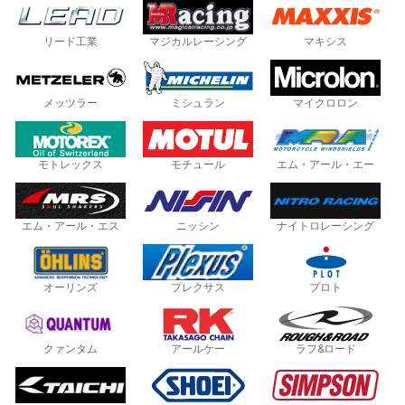
リード工業
マジカルレーシング
マキシス
メッツラー
ミシュラン
マイクロロン
モトレックス
モチュール
エム・アール・エー
エム・アール・エス
ニッシン
ナイトロレーシング
オーリンズ
プレクサス
プロト
クァンタム
アールケー
ラフ&ロード