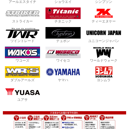
アールエスタイチ
ショウエイ
シンプソン
ストライカー
チタニック
ティーエヌケー
ツイントレード
テュポン
ユニコーンジャパン
ワコーズ
ワイセコ
ワールドウォーク
ダブルアールズ
ヤマハ
ヨシムラ
ユアサ