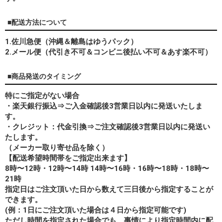
■配送方法について
1.佐川急便（沖縄＆離島はゆうパック）
2.メール便（代引き不可＆コンビニ後払い不可＆あす楽不可）
■商品発送のタイミング
特にご指定がない場合
・楽天銀行振込⇒ご入金確認後3営業日以内に発送いたしま
す。
・クレジット：代金引換⇒ご注文確認後3営業日以内に発送い
たします。
（メーカー取り寄せ品を除く）
【配送希望時間帯をご指定出来ます】
8時〜12時・12時〜14時 14時〜16時・16時〜18時・18時〜
21時
指定日はご注文頂いた日から数えて三日後から指定することが
できます。
(例：1日にご注文頂いた場合は４日から指定可能です)
ただし時間を指定された場合でも、事情により指定時間内に配