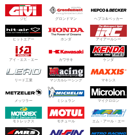
ジビ
グロンドマン
ヘプコ＆ベッカー
ヒットエアー
ホンダ
アイアールシー
アイ・エス・エー
カワサキ
ケンダ
リード工業
マジカルレーシング
マキシス
メッツラー
ミシュラン
マイクロロン
モトレックス
モチュール
エム・アール・エー