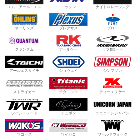
エム・アール・エス
ニッシン
ナイトロレーシング
オーリンズ
プレクサス
プロト
クァンタム
アールケー
ラフ&ロード
アールエスタイチ
ショウエイ
シンプソン
ストライカー
チタニック
ティーエヌケー
ツイントレード
テュポン
ユニコーンジャパン
ワコーズ
ワイセコ
ワールドウォーク