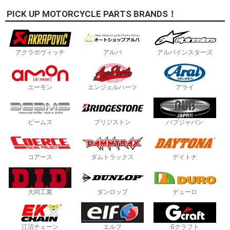
PICK UP MOTORCYCLE PARTS BRANDS！
アクラポヴィッチ
アルバ
アルパインスターズ
エーモン
エンジェルハーツ
アライ
ビームス
ブリジストン
バブジャパン
コアース
ダムトラックス
デイトナ
大同工業
ダンロップ
デューロ
江沼チェーン
エルフ
Gクラフト