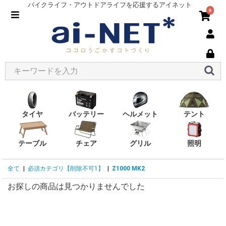
バイクライフ・アウトドアライフを応援するアイネット
0
タイヤ
バッテリー
ヘルメット
テント
テーブル
チェア
グリル
照明
全て
|
必須カテゴリ【削除不可1】
|
Z1000 MK2
お探しの商品は見つかりませんでした