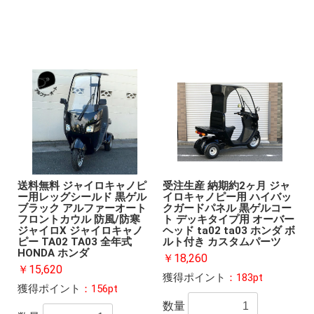
送料無料 ジャイロキャノピ
受注生産 納期約2ヶ月 ジャ
ー用レッグシールド 黒ゲル
イロキャノピー用 ハイバッ
ブラック アルファーオート
クガードパネル 黒ゲルコー
フロントカウル 防風/防寒
ト デッキタイプ用 オーバー
ジャイロX ジャイロキャノ
ヘッド ta02 ta03 ホンダ ボ
ピー TA02 TA03 全年式
ルト付き カスタムパーツ
HONDA ホンダ
￥18,260
￥15,620
獲得ポイント
：183pt
獲得ポイント
：156pt
数量