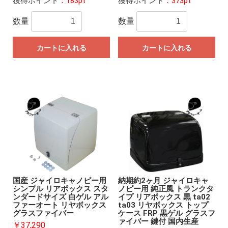
獲得ポイント
：183pt
獲得ポイント
：373pt
数量
数量
カートに入れる
カートに入れる
国産 ジャイロキャノピー用
納期約2ヶ月 ジャイロキャ
シンプル リアボックス スタ
ノピー用 純正風 トランクタ
ンダードサイズ 白ゲル アル
イプ リアボックス 黒 ta02
ファーオート リヤボックス
ta03 リヤボックス トップ
グラスファイバー
ケース FRP 黒ゲル グラスフ
ァイバー 鍵付 国内生産
￥37,290