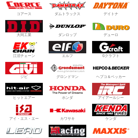
コアース
ダムトラックス
デイトナ
大同工業
ダンロップ
デューロ
江沼チェーン
エルフ
Gクラフト
ジビ
グロンドマン
ヘプコ＆ベッカー
ヒットエアー
ホンダ
アイアールシー
アイ・エス・エー
カワサキ
ケンダ