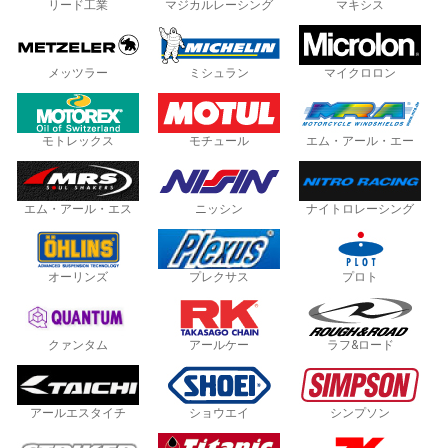
リード工業
マジカルレーシング
マキシス
メッツラー
ミシュラン
マイクロロン
モトレックス
モチュール
エム・アール・エー
エム・アール・エス
ニッシン
ナイトロレーシング
オーリンズ
プレクサス
プロト
クァンタム
アールケー
ラフ&ロード
アールエスタイチ
ショウエイ
シンプソン