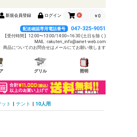
新規会員登録
ログイン
0
￥0
047-325-9051
配送確認専用電話番号
【受付時間】12:00〜13:00/14:00~16:30 (土日を除く)
MAIL : rakuten_info@ainet-web.com
商品についてのお問合せはメールにてお願い致します
ア
グリル
照明
マット
|
テント
|
10人用