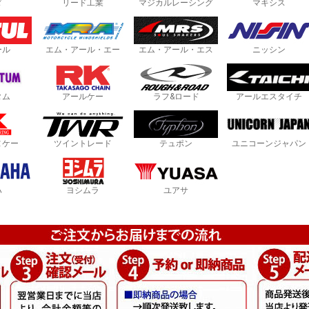
ダ
リード工業
マジカルレーシング
マキシス
ール
エム・アール・エー
エム・アール・エス
ニッシン
タム
アールケー
ラフ&ロード
アールエスタイチ
ヌケー
ツイントレード
テュポン
ユニコーンジャパン
ハ
ヨシムラ
ユアサ