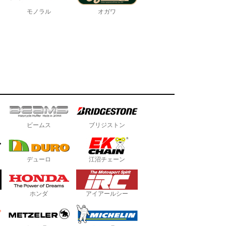
モノラル
オガワ
ビームス
ブリジストン
デューロ
江沼チェーン
ホンダ
アイアールシー