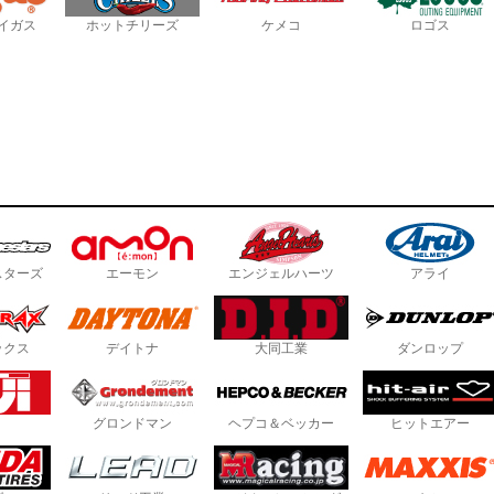
イガス
ホットチリーズ
ケメコ
ロゴス
スターズ
エーモン
エンジェルハーツ
アライ
ックス
デイトナ
大同工業
ダンロップ
グロンドマン
ヘプコ＆ベッカー
ヒットエアー