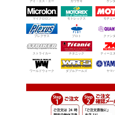
アイ・エス・エー
カワサキ
ケン
マイクロロン
モトレックス
モチュ
プレクサス
プロト
クァン
ストライカー
チタニック
ティーエ
ワールドウォーク
ダブルアールズ
ヤマ