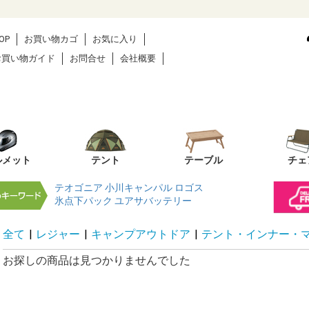
OP
お買い物カゴ
お気に入り
お買い物ガイド
お問合せ
会社概要
ルメット
テント
テーブル
チェ
テオゴニア
小川キャンパル
ロゴス
氷点下パック
ユアサバッテリー
全て
|
レジャー
|
キャンプアウトドア
|
テント・インナー・
お探しの商品は見つかりませんでした