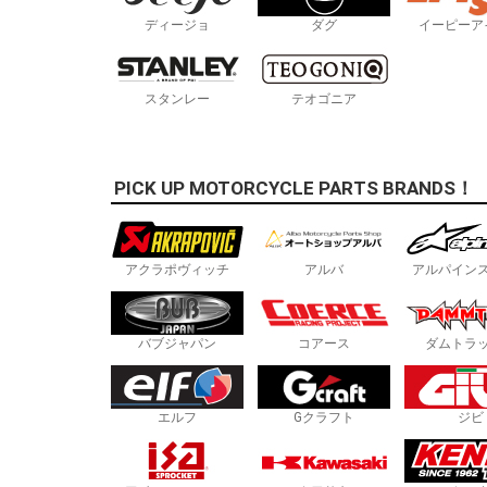
ディージョ
ダグ
イーピーア
スタンレー
テオゴニア
PICK UP MOTORCYCLE PARTS BRANDS！
アクラポヴィッチ
アルバ
アルパイン
バブジャパン
コアース
ダムトラ
エルフ
Gクラフト
ジビ