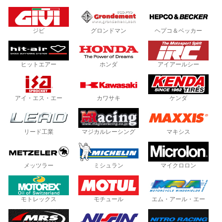
ジビ
グロンドマン
ヘプコ＆ベッカー
ヒットエアー
ホンダ
アイアールシー
アイ・エス・エー
カワサキ
ケンダ
リード工業
マジカルレーシング
マキシス
メッツラー
ミシュラン
マイクロロン
モトレックス
モチュール
エム・アール・エー