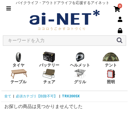
バイクライフ・アウトドアライフを応援するアイネット
0
タイヤ
バッテリー
ヘルメット
テント
テーブル
チェア
グリル
照明
全て
|
必須カテゴリ【削除不可】
|
TRX200SX
お探しの商品は見つかりませんでした