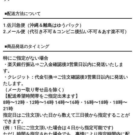
■配送方法について
1.佐川急便（沖縄＆離島はゆうパック）
2.メール便（代引き不可＆コンビニ後払い不可＆あす楽不可）
■商品発送のタイミング
特にご指定がない場合
・楽天銀行振込⇒ご入金確認後3営業日以内に発送いたしま
す。
・クレジット：代金引換⇒ご注文確認後3営業日以内に発送い
たします。
（メーカー取り寄せ品を除く）
【配送希望時間帯をご指定出来ます】
8時〜12時・12時〜14時 14時〜16時・16時〜18時・18時〜
21時
指定日はご注文頂いた日から数えて三日後から指定することが
できます。
(例：1日にご注文頂いた場合は４日から指定可能です)
ただし時間を指定された場合でも、事情により指定時間内に配