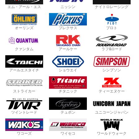
エム・アール・エス
ニッシン
ナイトロレーシング
オーリンズ
プレクサス
プロト
クァンタム
アールケー
ラフ&ロード
アールエスタイチ
ショウエイ
シンプソン
ストライカー
チタニック
ティーエヌケー
ツイントレード
テュポン
ユニコーンジャパン
ワコーズ
ワイセコ
ワールドウォーク