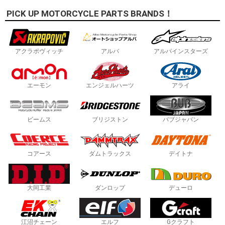
PICK UP MOTORCYCLE PARTS BRANDS！
アクラポヴィッチ
アルバ
アルパインスターズ
エーモン
エンジェルハーツ
アライ
ビームス
ブリジストン
バブジャパン
コアース
ダムトラックス
デイトナ
大同工業
ダンロップ
デューロ
江沼チェーン
エルフ
Gクラフト