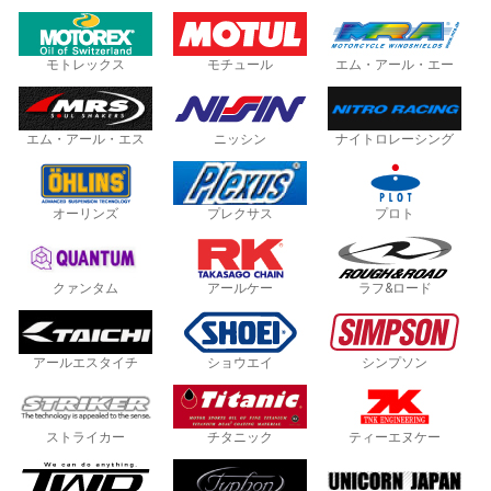
モトレックス
モチュール
エム・アール・エー
エム・アール・エス
ニッシン
ナイトロレーシング
オーリンズ
プレクサス
プロト
クァンタム
アールケー
ラフ&ロード
アールエスタイチ
ショウエイ
シンプソン
ストライカー
チタニック
ティーエヌケー