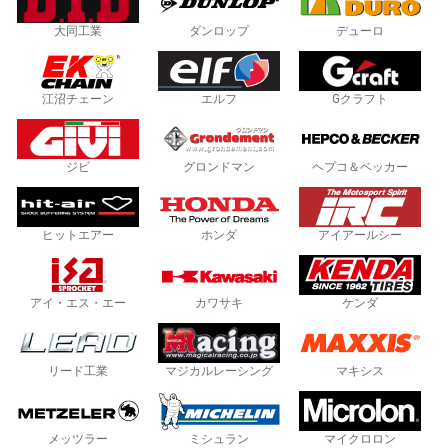
大同工業
ダンロップ
デューロ
江沼チェーン
エルフ
Gクラフト
ジビ
グロンドマン
ヘプコ＆ベッカー
ヒットエアー
ホンダ
アイアールシー
アイ・エス・エー
カワサキ
ケンダ
リード工業
マジカルレーシング
マキシス
メッツラー
ミシュラン
マイクロロン