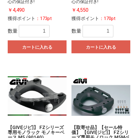
心の保証付き!
心の保証付き!
￥4,490
￥4,550
獲得ポイント
：173pt
獲得ポイント
：170pt
数量
数量
カートに入れる
カートに入れる
【GIVI[ジビ]】 FZシリーズ
【取寄せ品】【セール特
専用モノラック モノキーベ
価】 【GIVI[ジビ]】 FZシリ
ース M5 (90140)
ーズ専用モノロック M5Mベ