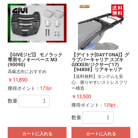
【GIVI[ジビ]】 モノラック
【デイトナ[DAYTONA]】グ
専用モノキーベース M3
ラブバーキャリア スズキ
(90090)
GIXXER/ジクサー('17)
【94808】リアキャリア
高級志向におすすめ
【送料無料】タンデムも安
￥11,890
心、握りやすいストレスフリ
獲得ポイント
：177pt
ー構造
￥13,500
数量
獲得ポイント
：135pt
数量
カートに入れる
カートに入れる