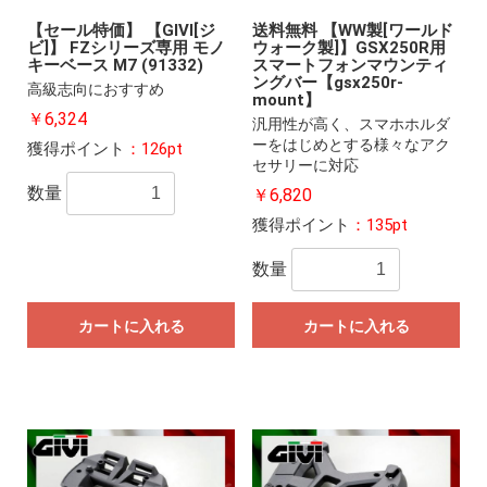
【セール特価】 【GIVI[ジ
送料無料 【WW製[ワールド
ビ]】 FZシリーズ専用 モノ
ウォーク製]】GSX250R用
キーベース M7 (91332)
スマートフォンマウンティ
ングバー【gsx250r-
高級志向におすすめ
mount】
￥6,324
汎用性が高く、スマホホルダ
ーをはじめとする様々なアク
獲得ポイント
：126pt
セサリーに対応
数量
￥6,820
獲得ポイント
：135pt
数量
カートに入れる
カートに入れる