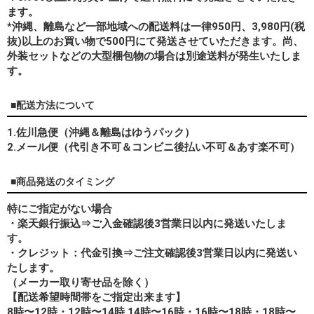
ます。
*
沖縄、離島
など一部地域への配送料は一律950円、3,980円(税
抜)以上のお買い物で500円にて発送させていただきます。尚、
外装セットなどの大型梱包物の場合は別途送料が発生いたしま
す。
■配送方法について
1.佐川急便（沖縄＆離島はゆうパック）
2.メール便（代引き不可＆コンビニ後払い不可＆あす楽不可）
■商品発送のタイミング
特にご指定がない場合
・楽天銀行振込⇒ご入金確認後3営業日以内に発送いたしま
す。
・クレジット：代金引換⇒ご注文確認後3営業日以内に発送い
たします。
（メーカー取り寄せ品を除く）
【配送希望時間帯をご指定出来ます】
8時〜12時・12時〜14時 14時〜16時・16時〜18時・18時〜