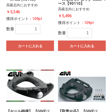
ース【90110】
高級志向におすすめ
高級志向におすすめ
￥5,346
￥5,496
獲得ポイント
：109pt
獲得ポイント
：109pt
数量
数量
カートに入れる
カートに入れる
【セール特価】 【GIVI[ジ
【取寄せ品】 【GIVI[ジ