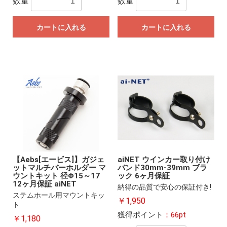
数量
数量
カートに入れる
カートに入れる
【Aebs[エービス]】ガジェ
aiNET ウインカー取り付け
ットマルチバーホルダー マ
バンド30mm-39mm ブラ
ウントキット 径Φ15～17
ック 6ヶ月保証
12ヶ月保証 aiNET
納得の品質で安心の保証付き!
ステムホール用マウントキッ
￥1,950
ト
獲得ポイント
：66pt
￥1,180