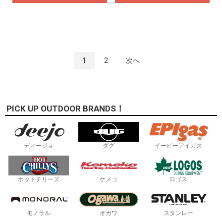
1
2
次へ
PICK UP OUTDOOR BRANDS！
ディージョ
ダグ
イーピーアイガス
ホットチリーズ
ケメコ
ロゴス
モノラル
オガワ
スタンレー