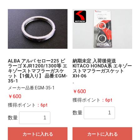
ALBA アルバ セロー225 ビ
納期未定 入荷後発送
ラーゴ XJR1200/1300等 エ
KITACO HONDA系 エキゾー
キゾーストマフラーガスケ
ストマフラーガスケット
ット【1個入り】 品番:EGM-
XH-06
35-1
-
メーカー品番:EGM-35-1
￥600
￥600
獲得ポイント
：6pt
獲得ポイント
：6pt
数量
数量
カートに入れる
カートに入れる