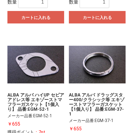
数量
数量
カートに入れる
カートに入れる
ALBA アルバ ハイUP セピア
ALBA アルバ ドラッグスタ
アドレス等 エキゾーストマ
ー400/クラシック等 エキゾ
フラーガスケット【1個入
ーストマフラーガスケット
り】 品番:EGM-52-1
【1個入り】 品番:EGM-37-
1
メーカー品番:EGM-52-1
メーカー品番:EGM-37-1
￥655
￥655
獲得ポイント
：7pt