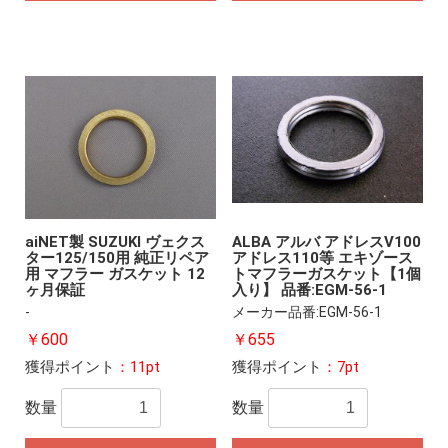
aiNET製 SUZUKI ヴェクス
ALBA アルバ アドレスV100
ター125/150用 純正リペア
アドレス110等 エキゾース
用 マフラー ガスケット 12
トマフラーガスケット【1個
ヶ月保証
入り】 品番:EGM-56-1
-
メーカー品番:EGM-56-1
￥600
￥655
獲得ポイント
：11pt
獲得ポイント
：7pt
数量
数量