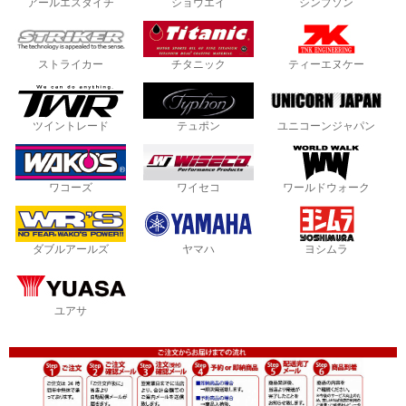
アールエスタイチ
ショウエイ
シンプソン
ストライカー
チタニック
ティーエヌケー
ツイントレード
テュポン
ユニコーンジャパン
ワコーズ
ワイセコ
ワールドウォーク
ダブルアールズ
ヤマハ
ヨシムラ
ユアサ