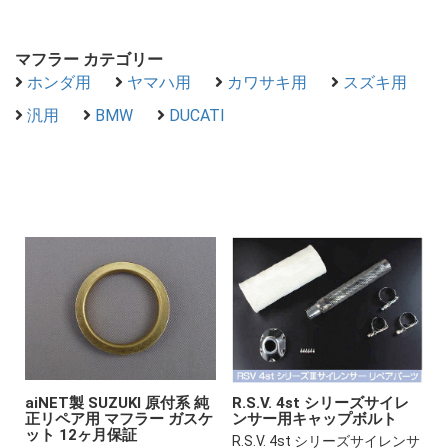
マフラー カテゴリー
ホンダ用
ヤマハ用
カワサキ用
スズキ用
汎用
BMW
DUCATI
aiNET製 SUZUKI 原付系 純
R.S.V. 4st シリーズサイレ
正リペア用 マフラー ガスケ
ンサー用キャップボルト
ット 12ヶ月保証
R.S.V. 4st シリーズサイレンサ