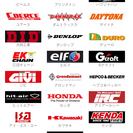
ビームス
ブリジストン
バブジャパン
コアース
ダムトラックス
デイトナ
大同工業
ダンロップ
デューロ
江沼チェーン
エルフ
Gクラフト
ジビ
グロンドマン
ヘプコ＆ベッカー
ヒットエアー
ホンダ
アイアールシー
アイ・エス・エー
カワサキ
ケンダ