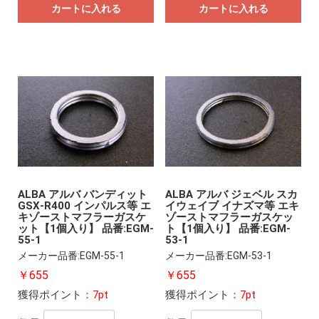
カートに入れる
カートに入れる
ALBA アルバ バンディット
ALBA アルバ ジェベル スカ
GSX‐R400 インパルス等 エ
イウェイブ イナズマ等 エキ
キゾーストマフラーガスケ
ゾーストマフラーガスケッ
ット【1個入り】 品番:EGM-
ト【1個入り】 品番:EGM-
55-1
53-1
メーカー品番:EGM-55-1
メーカー品番:EGM-53-1
￥655
￥655
獲得ポイント
：7pt
獲得ポイント
：7pt