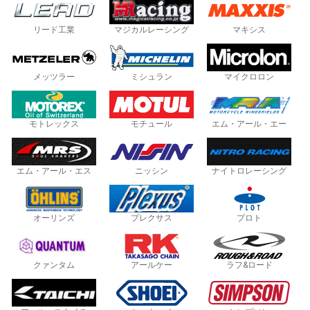
リード工業
マジカルレーシング
マキシス
メッツラー
ミシュラン
マイクロロン
モトレックス
モチュール
エム・アール・エー
エム・アール・エス
ニッシン
ナイトロレーシング
オーリンズ
プレクサス
プロト
クァンタム
アールケー
ラフ&ロード