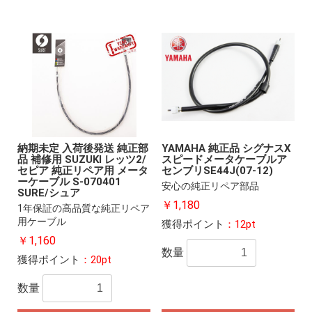
納期未定 入荷後発送 純正部
YAMAHA 純正品 シグナスX
品 補修用 SUZUKI レッツ2/
スピードメータケーブルア
セピア 純正リペア用 メータ
センブリSE44J(07-12)
ーケーブル S-070401
安心の純正リペア部品
SURE/シュア
￥1,180
1年保証の高品質な純正リペア
用ケーブル
獲得ポイント
：12pt
￥1,160
数量
獲得ポイント
：20pt
数量