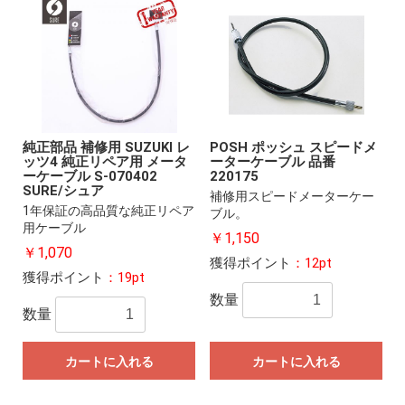
純正部品 補修用 SUZUKI レ
POSH ポッシュ スピードメ
ッツ4 純正リペア用 メータ
ーターケーブル 品番
ーケーブル S-070402
220175
SURE/シュア
補修用スピードメーターケー
1年保証の高品質な純正リペア
ブル。
用ケーブル
￥1,150
￥1,070
獲得ポイント
：12pt
獲得ポイント
：19pt
数量
数量
カートに入れる
カートに入れる