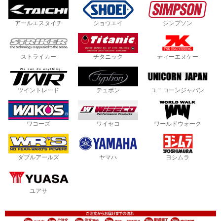
アールエスタイチ
ショウエイ
シンプソン
ストライカー
チタニック
ティーエヌケー
ツイントレード
テュポン
ユニコーンジャパン
ワコーズ
ワイセコ
ワールドウォーク
ダブルアールズ
ヤマハ
ヨシムラ
ユアサ