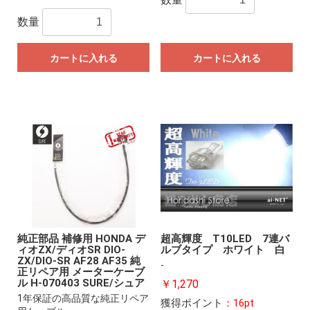
数量
カートに入れる
カートに入れる
純正部品 補修用 HONDA デ
超高輝度 T10LED 7連バ
ィオZX/ディオSR DIO-
ルブタイプ ホワイト 白
ZX/DIO-SR AF28 AF35 純
-
正リペア用 メーターケーブ
ル H-070403 SURE/シュア
￥1,270
1年保証の高品質な純正リペア
獲得ポイント
：16pt