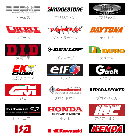
ビームス
ブリジストン
バブジャパン
コアース
ダムトラックス
デイトナ
大同工業
ダンロップ
デューロ
江沼チェーン
エルフ
Gクラフト
ジビ
グロンドマン
ヘプコ＆ベッカー
ヒットエアー
ホンダ
アイアールシー