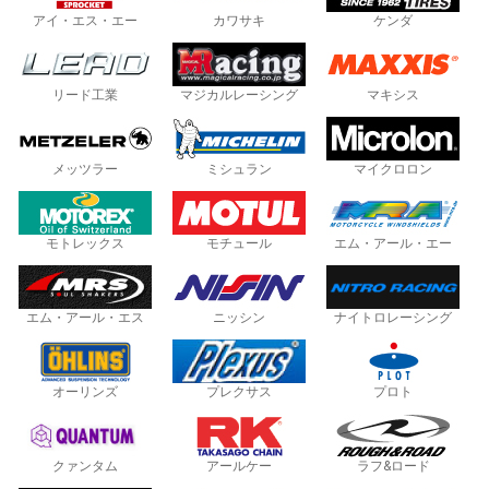
アイ・エス・エー
カワサキ
ケンダ
リード工業
マジカルレーシング
マキシス
メッツラー
ミシュラン
マイクロロン
モトレックス
モチュール
エム・アール・エー
エム・アール・エス
ニッシン
ナイトロレーシング
オーリンズ
プレクサス
プロト
クァンタム
アールケー
ラフ&ロード