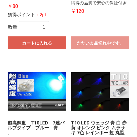
納得の品質で安心の保証付き!
￥80
￥120
獲得ポイント
：2pt
数量
カートに入れる
ただいま品切れ中です。
超高輝度 T10LED 7連バ
T10 LED ウェッジ 青 白 赤
ルブタイプ ブルー 青
黄 オレンジ ピンク ムラサ
キ 7色 レインボー 虹 丸型
-