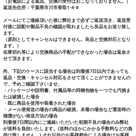
（お電話による返品、交換の受付はおこなっておりません。）
返送先住所：千葉県市川市香取1-4-8
メールにてご連絡頂いた後に弊社まで必ずご返送頂き、返送受
付後に誤配や製品不良の確認が取れましたら良品をお送り致し
ます。
（原則としてキャンセルはできません。良品と交換対応となり
ます。）
在庫切れ等により交換商品の手配ができなかった場合は返金さ
せて頂きます。
尚、下記のケースに該当する場合は到着後7日以内であっても
返品・交換・キャンセル対応をさせて頂くことができませんの
で、予めご確認下さいませ。
・パッケージや説明書、付属品等の同梱包物を一つでも汚損ま
たは破損した場合
・既に商品を使用や装着された場合
・メール便発送の場合の商品の破損、未着の場合など運送時の
補償がない発送方法の場合
到着後7日間以内にご連絡いただいた初期不良の場合のみ弊社
が送料を負担いたします。(送料のほかにかかる手数料などの負
担は致しません。) それ以外のお客様都合による場合はお客様