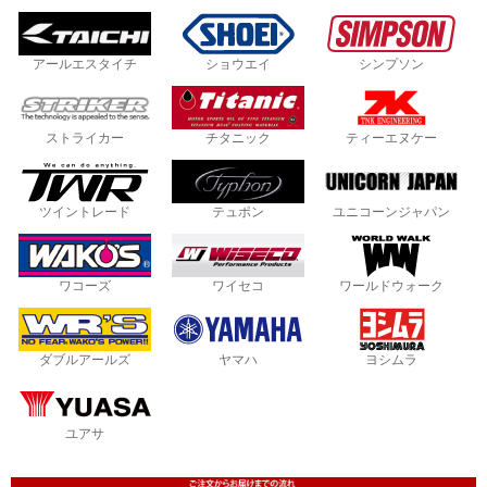
アールエスタイチ
ショウエイ
シンプソン
ストライカー
チタニック
ティーエヌケー
ツイントレード
テュポン
ユニコーンジャパン
ワコーズ
ワイセコ
ワールドウォーク
ダブルアールズ
ヤマハ
ヨシムラ
ユアサ