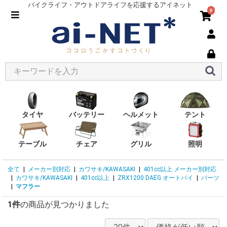
バイクライフ・アウトドアライフを応援するアイネット
0
タイヤ
バッテリー
ヘルメット
テント
テーブル
チェア
グリル
照明
全て
|
メーカー別対応
|
カワサキ/KAWASAKI
|
401cc以上 メーカー別対応
|
カワサキ/KAWASAKI
|
401cc以上
|
ZRX1200 DAEG オートバイ
|
パーツ
|
マフラー
1件
の商品が見つかりました