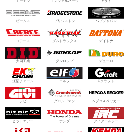
エーモン
エンジェルハーツ
アライ
ビームス
ブリジストン
バブジャパン
コアース
ダムトラックス
デイトナ
大同工業
ダンロップ
デューロ
江沼チェーン
エルフ
Gクラフト
ジビ
グロンドマン
ヘプコ＆ベッカー
ヒットエアー
ホンダ
アイアールシー