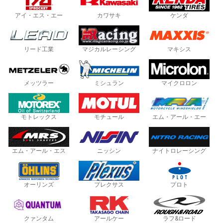
アイ・エス・エー
カワサキ
ケンダ
リード工業
マジカルレーシング
マキシス
メッツラー
ミシュラン
マイクロロン
モトレックス
モチュール
エム・アール・エー
エム・アール・エス
ニッシン
ナイトロレーシング
オーリンズ
プレクサス
プロト
クァンタム
アールケー
ラフ&ロード