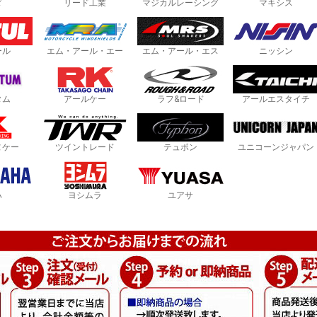
ダ
リード工業
マジカルレーシング
マキシス
ール
エム・アール・エー
エム・アール・エス
ニッシン
タム
アールケー
ラフ&ロード
アールエスタイチ
ヌケー
ツイントレード
テュポン
ユニコーンジャパン
ハ
ヨシムラ
ユアサ