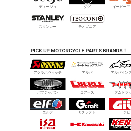
ディージョ
ダグ
イーピーア
スタンレー
テオゴニア
PICK UP MOTORCYCLE PARTS BRANDS！
アクラポヴィッチ
アルバ
アルパイン
バブジャパン
コアース
ダムトラ
エルフ
Gクラフト
ジビ