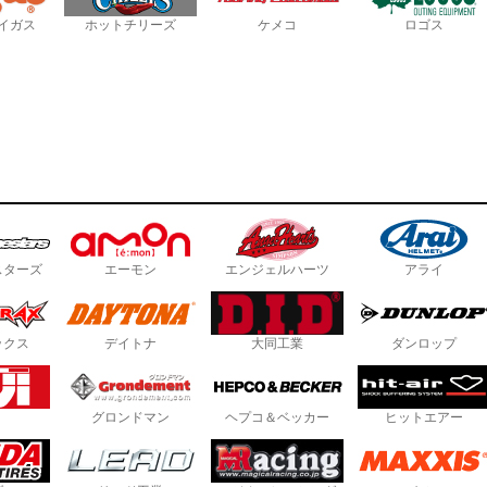
イガス
ホットチリーズ
ケメコ
ロゴス
スターズ
エーモン
エンジェルハーツ
アライ
ックス
デイトナ
大同工業
ダンロップ
グロンドマン
ヘプコ＆ベッカー
ヒットエアー