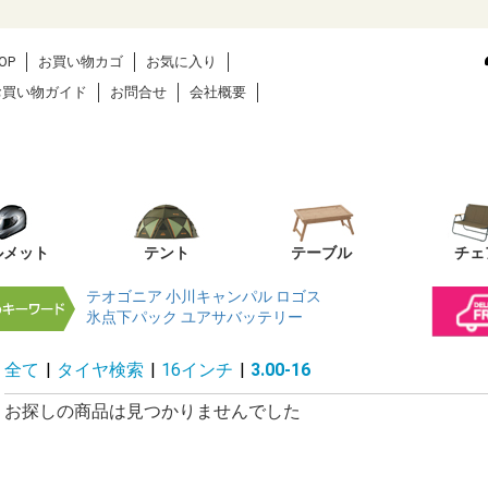
OP
お買い物カゴ
お気に入り
お買い物ガイド
お問合せ
会社概要
ルメット
テント
テーブル
チェ
テオゴニア
小川キャンパル
ロゴス
氷点下パック
ユアサバッテリー
全て
|
タイヤ検索
|
16インチ
|
3.00-16
お探しの商品は見つかりませんでした