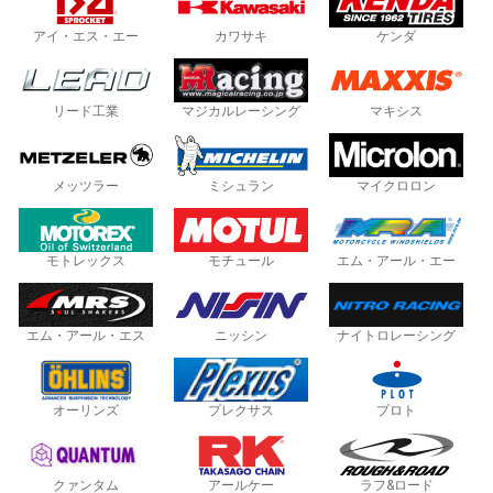
アイ・エス・エー
カワサキ
ケンダ
リード工業
マジカルレーシング
マキシス
メッツラー
ミシュラン
マイクロロン
モトレックス
モチュール
エム・アール・エー
エム・アール・エス
ニッシン
ナイトロレーシング
オーリンズ
プレクサス
プロト
クァンタム
アールケー
ラフ&ロード