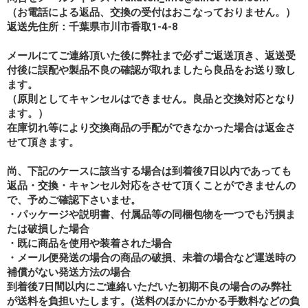
（お電話による返品、交換の受付はおこなっておりません。）
返送先住所：千葉県市川市香取1-4-8
メールにてご連絡頂いた後に弊社まで必ずご返送頂き、返送受
付後に誤配や製品不良の確認が取れましたら良品をお送り致し
ます。
（原則としてキャンセルはできません。良品と交換対応となり
ます。）
在庫切れ等により交換商品の手配ができなかった場合は返金さ
せて頂きます。
尚、下記のケースに該当する場合は到着後7日以内であっても
返品・交換・キャンセル対応をさせて頂くことができませんの
で、予めご確認下さいませ。
・パッケージや説明書、付属品等の同梱包物を一つでも汚損ま
たは破損した場合
・既に商品を使用や装着された場合
・メール便発送の場合の商品の破損、未着の場合など運送時の
補償がない発送方法の場合
到着後7日間以内にご連絡いただいた初期不良の場合のみ弊社
が送料を負担いたします。(送料のほかにかかる手数料などの負