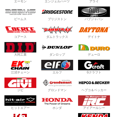
エーモン
エンジェルハーツ
アライ
ビームス
ブリジストン
バブジャパン
コアース
ダムトラックス
デイトナ
大同工業
ダンロップ
デューロ
江沼チェーン
エルフ
Gクラフト
ジビ
グロンドマン
ヘプコ＆ベッカー
ヒットエアー
ホンダ
アイアールシー