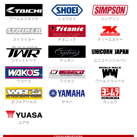
アールエスタイチ
ショウエイ
シンプソン
ストライカー
チタニック
ティーエヌケー
ツイントレード
テュポン
ユニコーンジャパン
ワコーズ
ワイセコ
ワールドウォーク
ダブルアールズ
ヤマハ
ヨシムラ
ユアサ