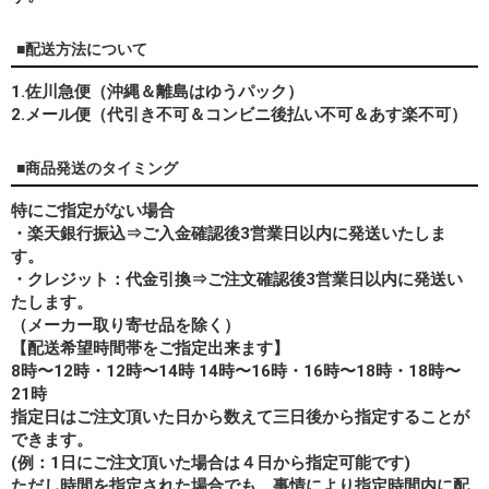
■配送方法について
1.佐川急便（沖縄＆離島はゆうパック）
2.メール便（代引き不可＆コンビニ後払い不可＆あす楽不可）
■商品発送のタイミング
特にご指定がない場合
・楽天銀行振込⇒ご入金確認後3営業日以内に発送いたしま
す。
・クレジット：代金引換⇒ご注文確認後3営業日以内に発送い
たします。
（メーカー取り寄せ品を除く）
【配送希望時間帯をご指定出来ます】
8時〜12時・12時〜14時 14時〜16時・16時〜18時・18時〜
21時
指定日はご注文頂いた日から数えて三日後から指定することが
できます。
(例：1日にご注文頂いた場合は４日から指定可能です)
ただし時間を指定された場合でも、事情により指定時間内に配