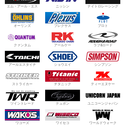
エム・アール・エス
ニッシン
ナイトロレーシング
オーリンズ
プレクサス
プロト
クァンタム
アールケー
ラフ&ロード
アールエスタイチ
ショウエイ
シンプソン
ストライカー
チタニック
ティーエヌケー
ツイントレード
テュポン
ユニコーンジャパン
ワコーズ
ワイセコ
ワールドウォーク