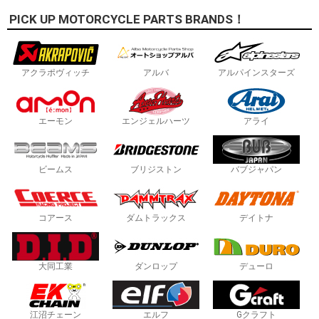
PICK UP MOTORCYCLE PARTS BRANDS！
アクラポヴィッチ
アルバ
アルパインスターズ
エーモン
エンジェルハーツ
アライ
ビームス
ブリジストン
バブジャパン
コアース
ダムトラックス
デイトナ
大同工業
ダンロップ
デューロ
江沼チェーン
エルフ
Gクラフト