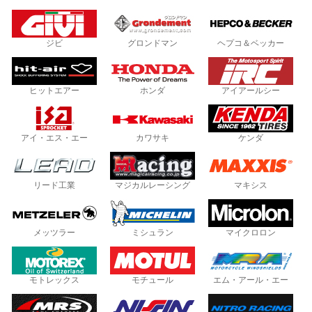
ジビ
グロンドマン
ヘプコ＆ベッカー
ヒットエアー
ホンダ
アイアールシー
アイ・エス・エー
カワサキ
ケンダ
リード工業
マジカルレーシング
マキシス
メッツラー
ミシュラン
マイクロロン
モトレックス
モチュール
エム・アール・エー