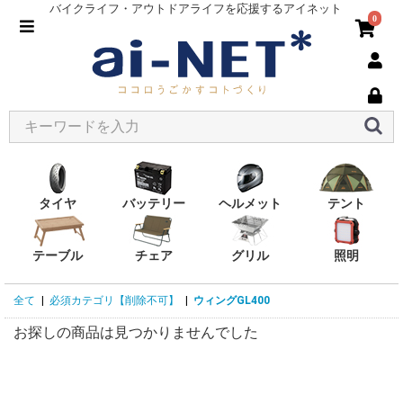
バイクライフ・アウトドアライフを応援するアイネット
0
タイヤ
バッテリー
ヘルメット
テント
テーブル
チェア
グリル
照明
全て
|
必須カテゴリ【削除不可】
|
ウィングGL400
お探しの商品は見つかりませんでした