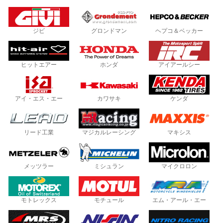
ジビ
グロンドマン
ヘプコ＆ベッカー
ヒットエアー
ホンダ
アイアールシー
アイ・エス・エー
カワサキ
ケンダ
リード工業
マジカルレーシング
マキシス
メッツラー
ミシュラン
マイクロロン
モトレックス
モチュール
エム・アール・エー