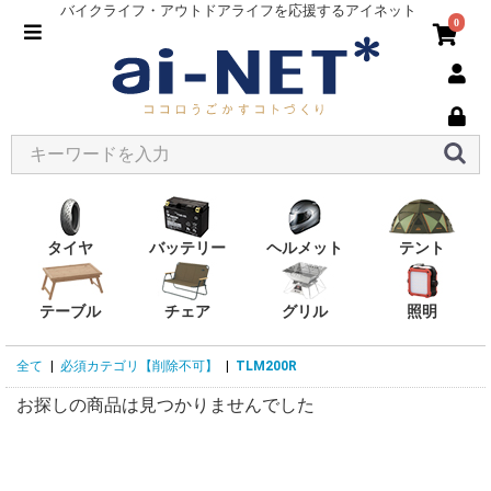
バイクライフ・アウトドアライフを応援するアイネット
0
タイヤ
バッテリー
ヘルメット
テント
テーブル
チェア
グリル
照明
全て
|
必須カテゴリ【削除不可】
|
TLM200R
お探しの商品は見つかりませんでした