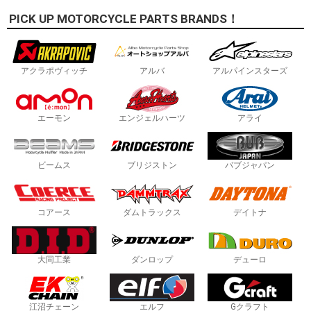
PICK UP MOTORCYCLE PARTS BRANDS！
アクラポヴィッチ
アルバ
アルパインスターズ
エーモン
エンジェルハーツ
アライ
ビームス
ブリジストン
バブジャパン
コアース
ダムトラックス
デイトナ
大同工業
ダンロップ
デューロ
江沼チェーン
エルフ
Gクラフト