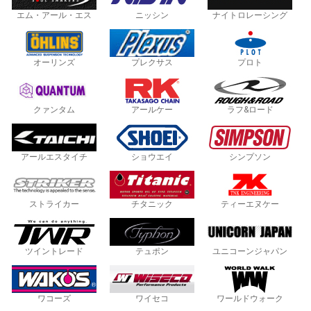
エム・アール・エス
ニッシン
ナイトロレーシング
オーリンズ
プレクサス
プロト
クァンタム
アールケー
ラフ&ロード
アールエスタイチ
ショウエイ
シンプソン
ストライカー
チタニック
ティーエヌケー
ツイントレード
テュポン
ユニコーンジャパン
ワコーズ
ワイセコ
ワールドウォーク