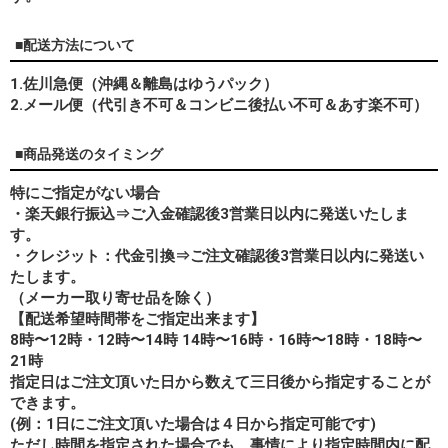
■配送方法について
1.佐川急便（沖縄＆離島はゆうパック）
2.メール便（代引き不可＆コンビニ後払い不可＆あす楽不可）
■商品発送のタイミング
特にご指定がない場合
・楽天銀行振込⇒ご入金確認後3営業日以内に発送いたしま
す。
・クレジット：代金引換⇒ご注文確認後3営業日以内に発送い
たします。
（メーカー取り寄せ品を除く）
【配送希望時間帯をご指定出来ます】
8時〜12時・12時〜14時 14時〜16時・16時〜18時・18時〜
21時
指定日はご注文頂いた日から数えて三日後から指定することが
できます。
(例：1日にご注文頂いた場合は４日から指定可能です)
ただし時間を指定された場合でも、事情により指定時間内に配