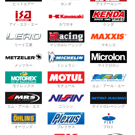
ヒットエアー
ホンダ
アイアールシー
アイ・エス・エー
カワサキ
ケンダ
リード工業
マジカルレーシング
マキシス
メッツラー
ミシュラン
マイクロロン
モトレックス
モチュール
エム・アール・エー
エム・アール・エス
ニッシン
ナイトロレーシング
オーリンズ
プレクサス
プロト