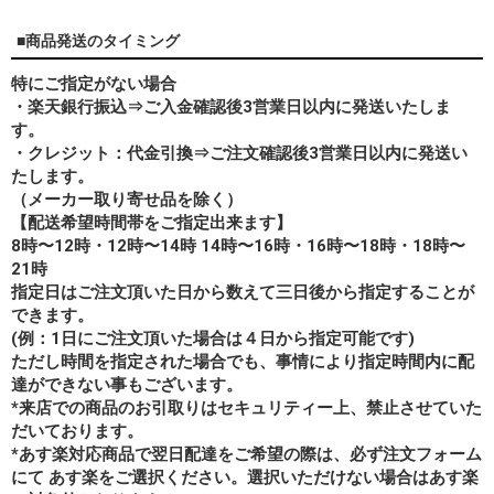
■商品発送のタイミング
特にご指定がない場合
・楽天銀行振込⇒ご入金確認後3営業日以内に発送いたしま
す。
・クレジット：代金引換⇒ご注文確認後3営業日以内に発送い
たします。
（メーカー取り寄せ品を除く）
【配送希望時間帯をご指定出来ます】
8時〜12時・12時〜14時 14時〜16時・16時〜18時・18時〜
21時
指定日はご注文頂いた日から数えて三日後から指定することが
できます。
(例：1日にご注文頂いた場合は４日から指定可能です)
ただし時間を指定された場合でも、事情により指定時間内に配
達ができない事もございます。
*来店での商品のお引取りはセキュリティー上、禁止させていた
だいております。
*あす楽対応商品で翌日配達をご希望の際は、必ず注文フォーム
にて あす楽をご選択ください。選択いただけない場合はあす楽