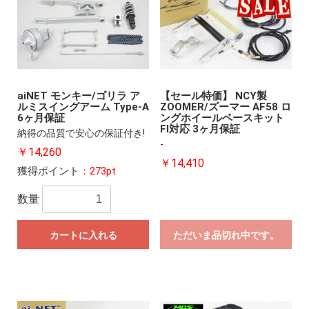
aiNET モンキー/ゴリラ ア
【セール特価】 NCY製
ルミスイングアーム Type-A
ZOOMER/ズーマー AF58 ロ
6ヶ月保証
ングホイールベースキット
FI対応 3ヶ月保証
納得の品質で安心の保証付き!
-
￥14,260
￥14,410
獲得ポイント
：273pt
数量
カートに入れる
ただいま品切れ中です。