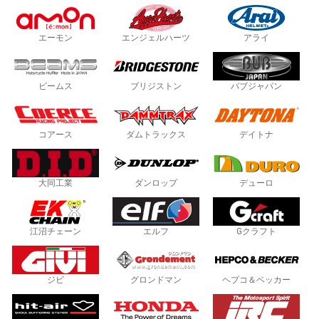
エーモン
エンジェルハーツ
アライ
ビームス
ブリジストン
バブジャパン
コアース
ダムトラックス
デイトナ
大同工業
ダンロップ
デューロ
江沼チェーン
エルフ
Gクラフト
ジビ
グロンドマン
ヘプコ＆ベッカー