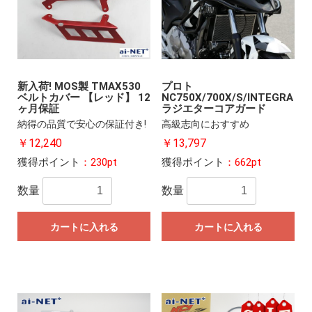
新入荷! MOS製 TMAX530
プロト
ベルトカバー 【レッド】 12
NC750X/700X/S/INTEGRA
ヶ月保証
ラジエターコアガード
納得の品質で安心の保証付き!
高級志向におすすめ
￥12,240
￥13,797
獲得ポイント
：230pt
獲得ポイント
：662pt
数量
数量
カートに入れる
カートに入れる