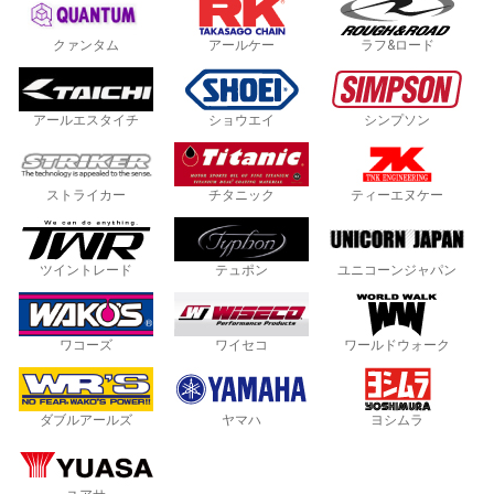
クァンタム
アールケー
ラフ&ロード
アールエスタイチ
ショウエイ
シンプソン
ストライカー
チタニック
ティーエヌケー
ツイントレード
テュポン
ユニコーンジャパン
ワコーズ
ワイセコ
ワールドウォーク
ダブルアールズ
ヤマハ
ヨシムラ