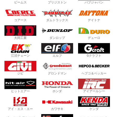
ビームス
ブリジストン
バブジャパン
コアース
ダムトラックス
デイトナ
大同工業
ダンロップ
デューロ
江沼チェーン
エルフ
Gクラフト
ジビ
グロンドマン
ヘプコ＆ベッカー
ヒットエアー
ホンダ
アイアールシー
アイ・エス・エー
カワサキ
ケンダ