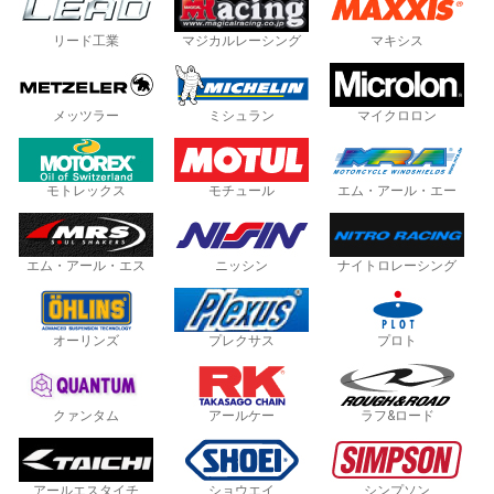
リード工業
マジカルレーシング
マキシス
メッツラー
ミシュラン
マイクロロン
モトレックス
モチュール
エム・アール・エー
エム・アール・エス
ニッシン
ナイトロレーシング
オーリンズ
プレクサス
プロト
クァンタム
アールケー
ラフ&ロード
アールエスタイチ
ショウエイ
シンプソン