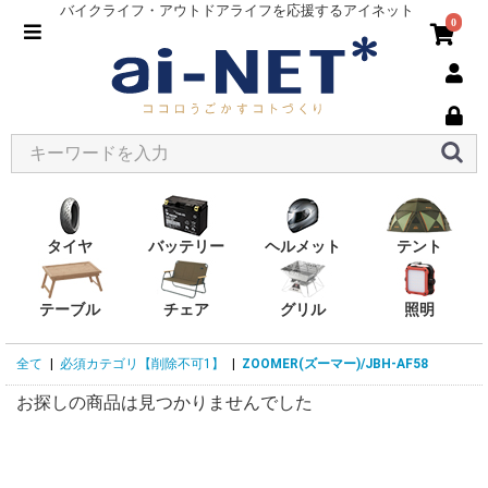
バイクライフ・アウトドアライフを応援するアイネット
0
タイヤ
バッテリー
ヘルメット
テント
テーブル
チェア
グリル
照明
全て
|
必須カテゴリ【削除不可1】
|
ZOOMER(ズーマー)/JBH-AF58
お探しの商品は見つかりませんでした