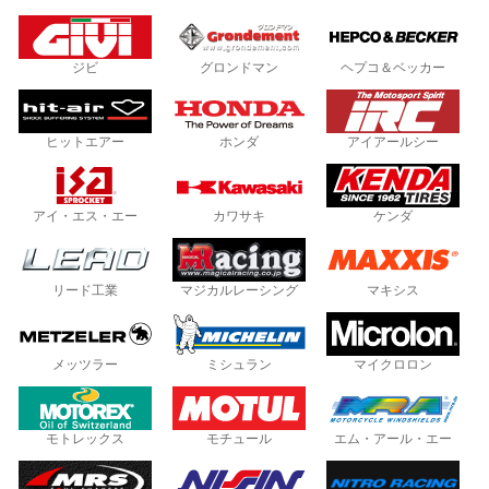
ジビ
グロンドマン
ヘプコ＆ベッカー
ヒットエアー
ホンダ
アイアールシー
アイ・エス・エー
カワサキ
ケンダ
リード工業
マジカルレーシング
マキシス
メッツラー
ミシュラン
マイクロロン
モトレックス
モチュール
エム・アール・エー