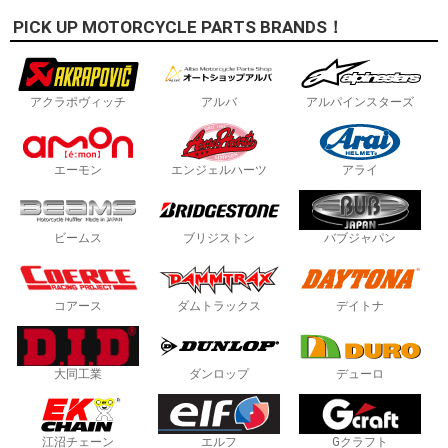
PICK UP MOTORCYCLE PARTS BRANDS！
アクラポヴィッチ
アルバ
アルパインスターズ
エーモン
エンジェルハーツ
アライ
ビームス
ブリジストン
バブジャパン
コアース
ダムトラックス
デイトナ
大同工業
ダンロップ
デューロ
江沼チェーン
エルフ
Gクラフト