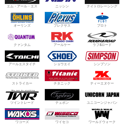
エム・アール・エス
ニッシン
ナイトロレーシング
オーリンズ
プレクサス
プロト
クァンタム
アールケー
ラフ&ロード
アールエスタイチ
ショウエイ
シンプソン
ストライカー
チタニック
ティーエヌケー
ツイントレード
テュポン
ユニコーンジャパン
ワコーズ
ワイセコ
ワールドウォーク