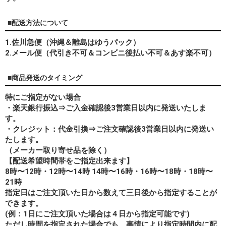
■配送方法について
1.佐川急便（沖縄＆離島はゆうパック）
2.メール便（代引き不可＆コンビニ後払い不可＆あす楽不可）
■商品発送のタイミング
特にご指定がない場合
・楽天銀行振込⇒ご入金確認後3営業日以内に発送いたしま
す。
・クレジット：代金引換⇒ご注文確認後3営業日以内に発送い
たします。
（メーカー取り寄せ品を除く）
【配送希望時間帯をご指定出来ます】
8時〜12時・12時〜14時 14時〜16時・16時〜18時・18時〜
21時
指定日はご注文頂いた日から数えて三日後から指定することが
できます。
(例：1日にご注文頂いた場合は４日から指定可能です)
ただし時間を指定された場合でも、事情により指定時間内に配