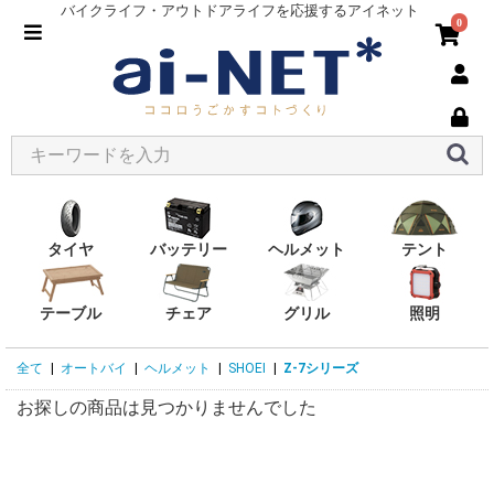
バイクライフ・アウトドアライフを応援するアイネット
0
タイヤ
バッテリー
ヘルメット
テント
テーブル
チェア
グリル
照明
全て
|
オートバイ
|
ヘルメット
|
SHOEI
|
Z-7シリーズ
お探しの商品は見つかりませんでした