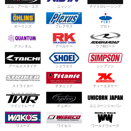
エム・アール・エス
ニッシン
ナイトロレーシング
オーリンズ
プレクサス
プロト
クァンタム
アールケー
ラフ&ロード
アールエスタイチ
ショウエイ
シンプソン
ストライカー
チタニック
ティーエヌケー
ツイントレード
テュポン
ユニコーンジャパン
ワコーズ
ワイセコ
ワールドウォーク