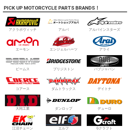
PICK UP MOTORCYCLE PARTS BRANDS！
アクラポヴィッチ
アルバ
アルパインスターズ
エーモン
エンジェルハーツ
アライ
ビームス
ブリジストン
バブジャパン
コアース
ダムトラックス
デイトナ
大同工業
ダンロップ
デューロ
江沼チェーン
エルフ
Gクラフト