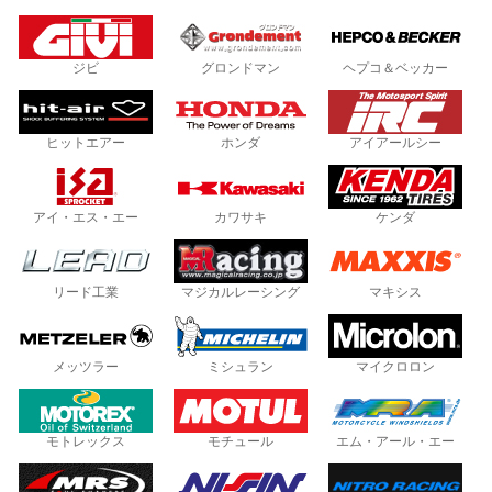
ジビ
グロンドマン
ヘプコ＆ベッカー
ヒットエアー
ホンダ
アイアールシー
アイ・エス・エー
カワサキ
ケンダ
リード工業
マジカルレーシング
マキシス
メッツラー
ミシュラン
マイクロロン
モトレックス
モチュール
エム・アール・エー