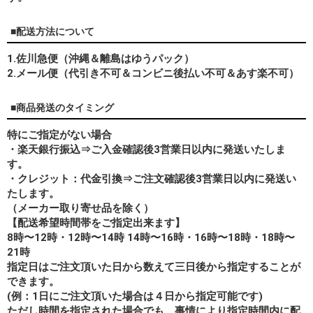
■配送方法について
1.佐川急便（沖縄＆離島はゆうパック）
2.メール便（代引き不可＆コンビニ後払い不可＆あす楽不可）
■商品発送のタイミング
特にご指定がない場合
・楽天銀行振込⇒ご入金確認後3営業日以内に発送いたしま
す。
・クレジット：代金引換⇒ご注文確認後3営業日以内に発送い
たします。
（メーカー取り寄せ品を除く）
【配送希望時間帯をご指定出来ます】
8時〜12時・12時〜14時 14時〜16時・16時〜18時・18時〜
21時
指定日はご注文頂いた日から数えて三日後から指定することが
できます。
(例：1日にご注文頂いた場合は４日から指定可能です)
ただし時間を指定された場合でも、事情により指定時間内に配