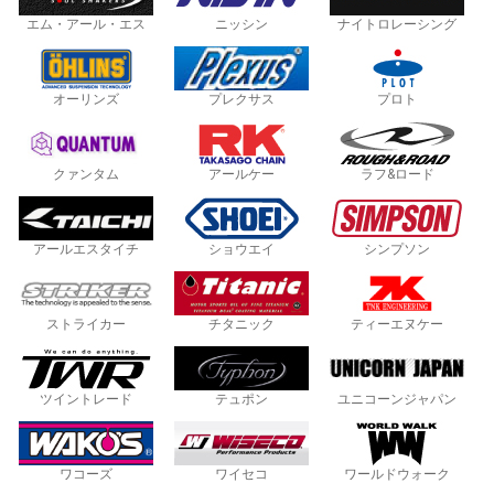
エム・アール・エス
ニッシン
ナイトロレーシング
オーリンズ
プレクサス
プロト
クァンタム
アールケー
ラフ&ロード
アールエスタイチ
ショウエイ
シンプソン
ストライカー
チタニック
ティーエヌケー
ツイントレード
テュポン
ユニコーンジャパン
ワコーズ
ワイセコ
ワールドウォーク