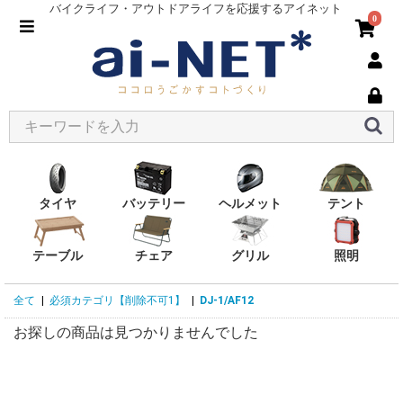
バイクライフ・アウトドアライフを応援するアイネット
0
タイヤ
バッテリー
ヘルメット
テント
テーブル
チェア
グリル
照明
全て
|
必須カテゴリ【削除不可1】
|
DJ-1/AF12
お探しの商品は見つかりませんでした