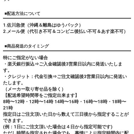
■配送方法について
1.佐川急便（沖縄＆離島はゆうパック）
2.メール便（代引き不可＆コンビニ後払い不可＆あす楽不可）
■商品発送のタイミング
特にご指定がない場合
・楽天銀行振込⇒ご入金確認後3営業日以内に発送いたしま
す。
・クレジット：代金引換⇒ご注文確認後3営業日以内に発送い
たします。
（メーカー取り寄せ品を除く）
【配送希望時間帯をご指定出来ます】
8時〜12時・12時〜14時 14時〜16時・16時〜18時・18時〜
21時
指定日はご注文頂いた日から数えて三日後から指定することが
できます。
(例：1日にご注文頂いた場合は４日から指定可能です)
ただし時間を指定された場合でも、事情により指定時間内に配