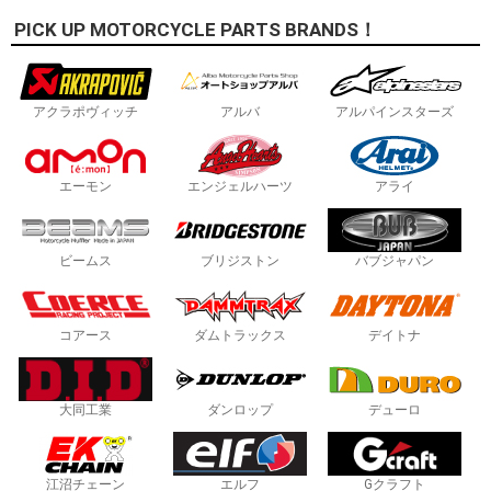
PICK UP MOTORCYCLE PARTS BRANDS！
アクラポヴィッチ
アルバ
アルパインスターズ
エーモン
エンジェルハーツ
アライ
ビームス
ブリジストン
バブジャパン
コアース
ダムトラックス
デイトナ
大同工業
ダンロップ
デューロ
江沼チェーン
エルフ
Gクラフト