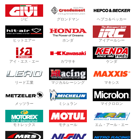
ジビ
グロンドマン
ヘプコ＆ベッカー
ヒットエアー
ホンダ
アイアールシー
アイ・エス・エー
カワサキ
ケンダ
リード工業
マジカルレーシング
マキシス
メッツラー
ミシュラン
マイクロロン
モトレックス
モチュール
エム・アール・エー