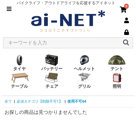
バイクライフ・アウトドアライフを応援するアイネット
0
タイヤ
バッテリー
ヘルメット
テント
テーブル
チェア
グリル
照明
全て
|
必須カテゴリ【削除不可1】
|
使用不可64
お探しの商品は見つかりませんでした