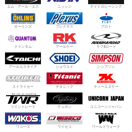
エム・アール・エス
ニッシン
ナイトロレーシング
オーリンズ
プレクサス
プロト
クァンタム
アールケー
ラフ&ロード
アールエスタイチ
ショウエイ
シンプソン
ストライカー
チタニック
ティーエヌケー
ツイントレード
テュポン
ユニコーンジャパン
ワコーズ
ワイセコ
ワールドウォーク