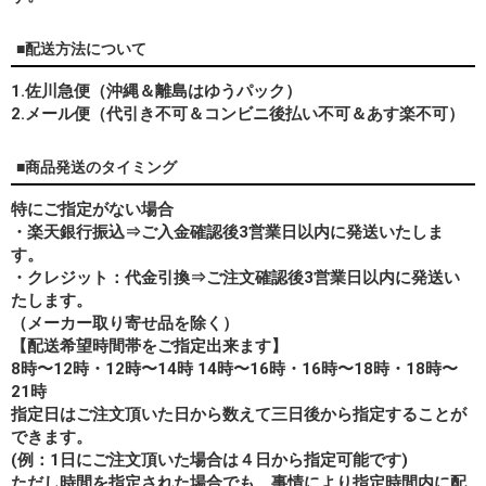
■配送方法について
1.佐川急便（沖縄＆離島はゆうパック）
2.メール便（代引き不可＆コンビニ後払い不可＆あす楽不可）
■商品発送のタイミング
特にご指定がない場合
・楽天銀行振込⇒ご入金確認後3営業日以内に発送いたしま
す。
・クレジット：代金引換⇒ご注文確認後3営業日以内に発送い
たします。
（メーカー取り寄せ品を除く）
【配送希望時間帯をご指定出来ます】
8時〜12時・12時〜14時 14時〜16時・16時〜18時・18時〜
21時
指定日はご注文頂いた日から数えて三日後から指定することが
できます。
(例：1日にご注文頂いた場合は４日から指定可能です)
ただし時間を指定された場合でも、事情により指定時間内に配