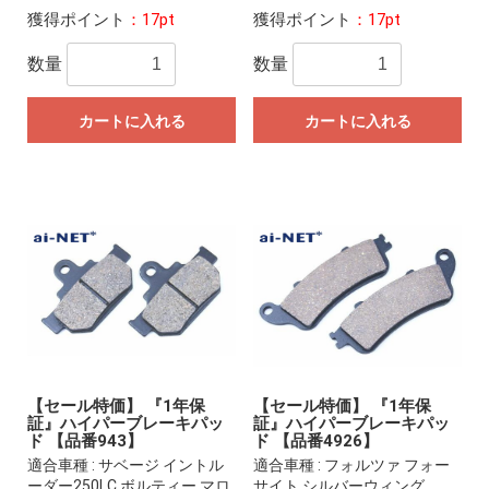
獲得ポイント
：17pt
獲得ポイント
：17pt
数量
数量
カートに入れる
カートに入れる
【セール特価】 『1年保
【セール特価】 『1年保
証』ハイパーブレーキパッ
証』ハイパーブレーキパッ
ド 【品番943】
ド 【品番4926】
適合車種 : サベージ イントル
適合車種 : フォルツァ フォー
ーダー250LC ボルティー マロ
サイト シルバーウィング