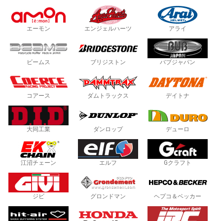
エーモン
エンジェルハーツ
アライ
ビームス
ブリジストン
バブジャパン
コアース
ダムトラックス
デイトナ
大同工業
ダンロップ
デューロ
江沼チェーン
エルフ
Gクラフト
ジビ
グロンドマン
ヘプコ＆ベッカー