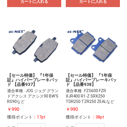
カートに入れる
カートに入れる
【セール特価】 『1年保
【セール特価】 『1年保
証』ハイパーブレーキパッ
証』ハイパーブレーキパッ
ド 【品番937】
ド 【品番938】
適合車種 : JOG ジョグ グラン
適合車種 : FZS600 FZR
ドアクシス アクシス90 BW'S
XJR400 R1-Z SRX250
RS90など
TDR250 TZR250 ZEALなど
￥990
￥990
獲得ポイント
：17pt
獲得ポイント
：38pt