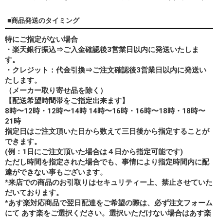
■商品発送のタイミング
特にご指定がない場合
・楽天銀行振込⇒ご入金確認後3営業日以内に発送いたしま
す。
・クレジット：代金引換⇒ご注文確認後3営業日以内に発送い
たします。
（メーカー取り寄せ品を除く）
【配送希望時間帯をご指定出来ます】
8時〜12時・12時〜14時 14時〜16時・16時〜18時・18時〜
21時
指定日はご注文頂いた日から数えて三日後から指定することが
できます。
(例：1日にご注文頂いた場合は４日から指定可能です)
ただし時間を指定された場合でも、事情により指定時間内に配
達ができない事もございます。
*来店での商品のお引取りはセキュリティー上、禁止させていた
だいております。
*あす楽対応商品で翌日配達をご希望の際は、必ず注文フォーム
にて あす楽をご選択ください。選択いただけない場合はあす楽