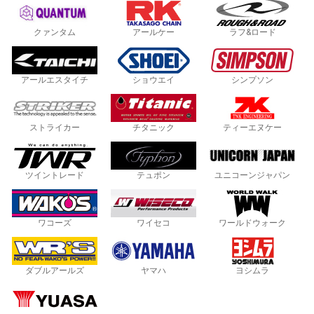
クァンタム
アールケー
ラフ&ロード
アールエスタイチ
ショウエイ
シンプソン
ストライカー
チタニック
ティーエヌケー
ツイントレード
テュポン
ユニコーンジャパン
ワコーズ
ワイセコ
ワールドウォーク
ダブルアールズ
ヤマハ
ヨシムラ