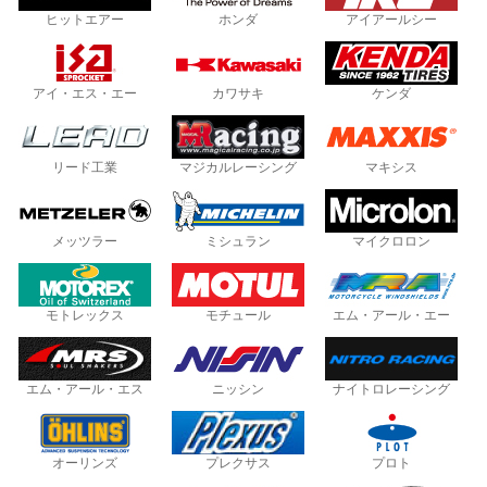
ヒットエアー
ホンダ
アイアールシー
アイ・エス・エー
カワサキ
ケンダ
リード工業
マジカルレーシング
マキシス
メッツラー
ミシュラン
マイクロロン
モトレックス
モチュール
エム・アール・エー
エム・アール・エス
ニッシン
ナイトロレーシング
オーリンズ
プレクサス
プロト