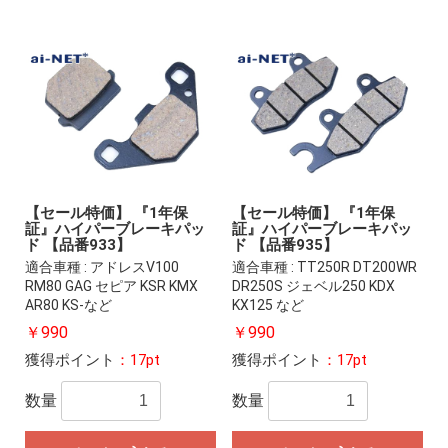
【セール特価】 『1年保
【セール特価】 『1年保
証』ハイパーブレーキパッ
証』ハイパーブレーキパッ
ド 【品番933】
ド 【品番935】
適合車種 : アドレスV100
適合車種 : TT250R DT200WR
RM80 GAG セピア KSR KMX
DR250S ジェベル250 KDX
AR80 KS-など
KX125 など
￥990
￥990
獲得ポイント
：17pt
獲得ポイント
：17pt
数量
数量