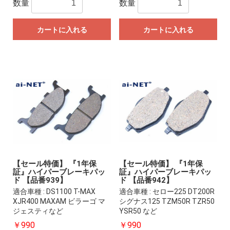
数量
数量
カートに入れる
カートに入れる
【セール特価】 『1年保
【セール特価】 『1年保
証』ハイパーブレーキパッ
証』ハイパーブレーキパッ
ド 【品番939】
ド 【品番942】
適合車種 : DS1100 T-MAX
適合車種 : セロー225 DT200R
XJR400 MAXAM ビラーゴ マ
シグナス125 TZM50R TZR50
ジェスティなど
YSR50 など
￥990
￥990