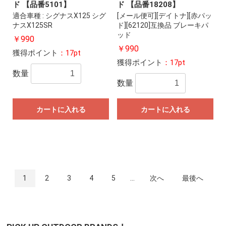
ド 【品番5101】
ド 【品番18208】
適合車種 : シグナスX125 シグ
[メール便可][デイトナ][赤パッ
ナスX125SR
ド][62120]互換品 ブレーキパ
ッド
￥990
￥990
獲得ポイント
：17pt
獲得ポイント
：17pt
数量
数量
カートに入れる
カートに入れる
1
2
3
4
5
...
次へ
最後へ