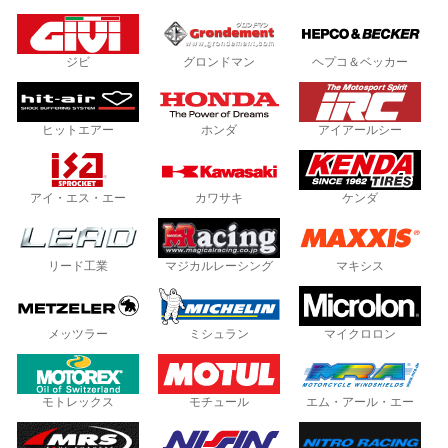
ジビ
グロンドマン
ヘプコ＆ベッカー
ヒットエアー
ホンダ
アイアールシー
アイ・エス・エー
カワサキ
ケンダ
リード工業
マジカルレーシング
マキシス
メッツラー
ミシュラン
マイクロロン
モトレックス
モチュール
エム・アール・エー