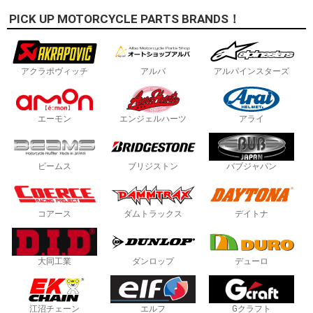
PICK UP MOTORCYCLE PARTS BRANDS！
アクラポヴィッチ
アルバ
アルパインスターズ
エーモン
エンジェルハーツ
アライ
ビームス
ブリジストン
バブジャパン
コアース
ダムトラックス
デイトナ
大同工業
ダンロップ
デューロ
江沼チェーン
エルフ
Gクラフト