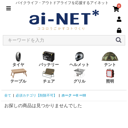
バイクライフ・アウトドアライフを応援するアイネット
0
タイヤ
バッテリー
ヘルメット
テント
テーブル
チェア
グリル
照明
全て
|
必須カテゴリ【削除不可】
|
ホーク ーII ーIII
お探しの商品は見つかりませんでした