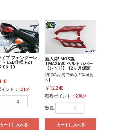
ティブ フェンダーレ
新入荷! MOS製
ト LED仕様 FZ1
TMAX530 ベルトカバー
R 06-10
【レッド】 12ヶ月保証
納得の品質で安心の保証付
き!
118
￥12,240
ポイント
：121pt
獲得ポイント
：230pt
数量
カートに入れる
カートに入れる