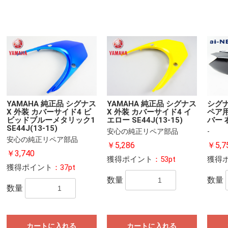
YAMAHA 純正品 シグナス
YAMAHA 純正品 シグナス
シグナ
X 外装 カバーサイド4 ビ
X 外装 カバーサイド4 イ
ペア
ビッドブルーメタリック1
エロー SE44J(13-15)
バー 
SE44J(13-15)
安心の純正リペア部品
-
安心の純正リペア部品
￥5,286
￥5,7
￥3,740
獲得ポイント
：53pt
獲得
獲得ポイント
：37pt
数量
数量
数量
カートに入れる
カートに入れる