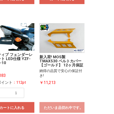
ティブ フェンダーレ
新入荷! MOS製
ト LED仕様 YZF-
TMAX530 ベルトカバー
-10
【ゴールド】 12ヶ月保証
納得の品質で安心の保証付
183
き!
ポイント
：112pt
￥11,213
カートに入れる
ただいま品切れ中です。