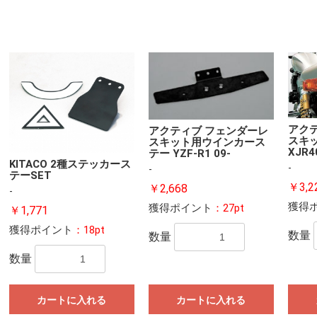
アク
アクティブ フェンダーレ
スキッ
スキット用ウインカース
XJR4
テー YZF-R1 09-
KITACO 2種ステッカース
-
-
テーSET
￥3,2
￥2,668
-
獲得
獲得ポイント
：27pt
￥1,771
獲得ポイント
：18pt
数量
数量
数量
カートに入れる
カートに入れる