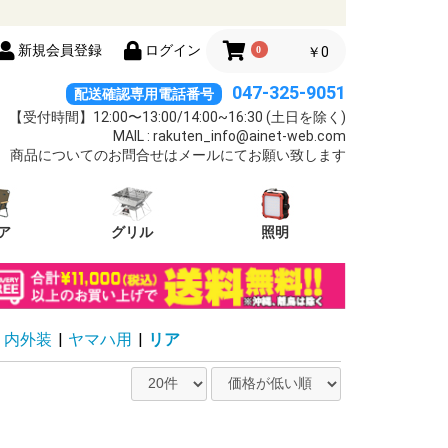
新規会員登録
ログイン
0
￥0
047-325-9051
配送確認専用電話番号
【受付時間】12:00〜13:00/14:00~16:30 (土日を除く)
MAIL : rakuten_info@ainet-web.com
商品についてのお問合せはメールにてお願い致します
ア
グリル
照明
・内外装
|
ヤマハ用
|
リア