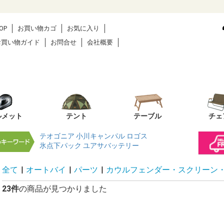
OP
お買い物カゴ
お気に入り
お買い物ガイド
お問合せ
会社概要
ルメット
テント
テーブル
チェ
テオゴニア
小川キャンパル
ロゴス
氷点下パック
ユアサバッテリー
全て
|
オートバイ
|
パーツ
|
カウルフェンダー・スクリーン
23件
の商品が見つかりました