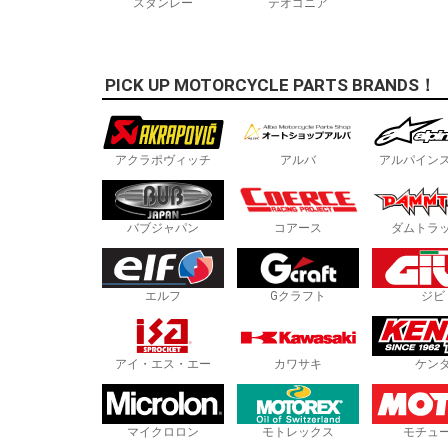
スタンレー
テオゴニア
PICK UP MOTORCYCLE PARTS BRANDS！
アクラポヴィッチ
アルバ
アルパイン
バブジャパン
コアース
ダムトラ
エルフ
Gクラフト
ジビ
アイ・エス・エー
カワサキ
ケン
マイクロロン
モトレックス
モチュ