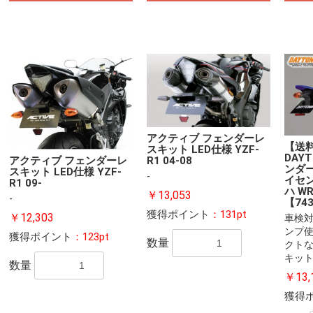
アクティブ フェンダーレ
【送
スキット LED仕様 YZF-
DAY
アクティブ フェンダーレ
R1 04-08
ンダー
スキット LED仕様 YZF-
-
イセ
R1 09-
ハ WR
￥13,053
-
【74
獲得ポイント
：131pt
￥12,303
車検対
ンプ使
獲得ポイント
：123pt
数量
クトな
キット
数量
￥13,
獲得