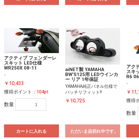
アクティブ フェンダーレ
スキット LED仕様
アク
WR250X 08-11
aiNET製 YAMAHA
スキッ
BW'S125用 LEDウインカ
-
R6 06
ー リア 1年保証
￥10,433
-
YAMAHA純正パネル仕様で
￥11,
獲得ポイント
：104pt
バッチリフィット!!
獲得
￥10,725
数量
数量
カートに入れる
ただいま品切れ中です。