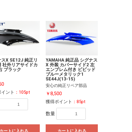
スX SE12J 純正リ
YAMAHA 純正品 シグナス
用 社外リアサイドカ
X 外装 カバーサイド2 左
右 ブラック
エンブレム付き ビビッド
ブルーメタリック1
SE44J(13-15)
50
安心の純正リペア部品
ポイント
：105pt
￥8,500
獲得ポイント
：85pt
数量
カートに入れる
カートに入れる