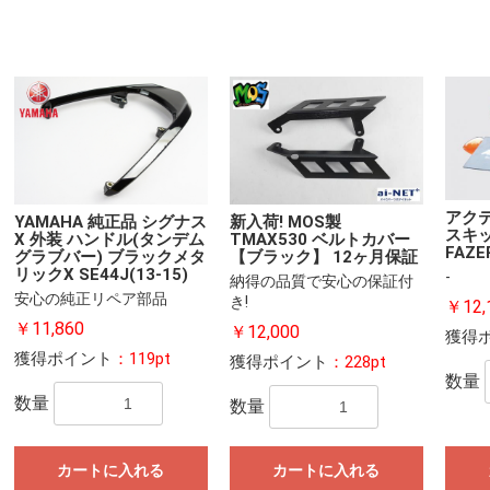
アク
YAMAHA 純正品 シグナス
新入荷! MOS製
スキッ
X 外装 ハンドル(タンデム
TMAX530 ベルトカバー
FAZE
グラブバー) ブラックメタ
【ブラック】 12ヶ月保証
リックX SE44J(13-15)
-
納得の品質で安心の保証付
安心の純正リペア部品
き!
￥12,
￥11,860
￥12,000
獲得
獲得ポイント
：119pt
獲得ポイント
：228pt
数量
数量
数量
カートに入れる
カートに入れる