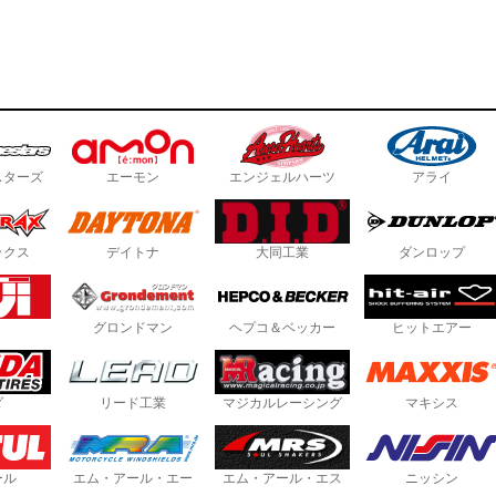
スターズ
エーモン
エンジェルハーツ
アライ
ックス
デイトナ
大同工業
ダンロップ
グロンドマン
ヘプコ＆ベッカー
ヒットエアー
ダ
リード工業
マジカルレーシング
マキシス
ール
エム・アール・エー
エム・アール・エス
ニッシン