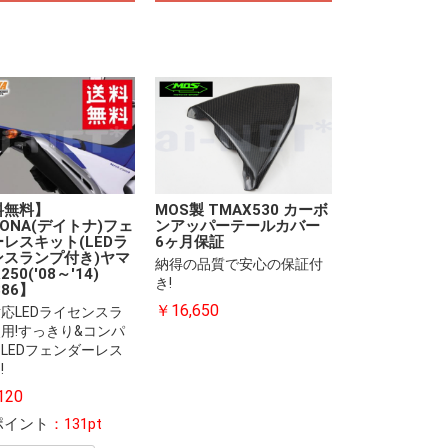
料無料】
MOS製 TMAX530 カーボ
TONA(デイトナ)フェ
ンアッパーテールカバー
レスキット(LEDラ
6ヶ月保証
ンスランプ付き)ヤマ
納得の品質で安心の保証付
250('08～'14)
き!
386】
￥16,650
応LEDライセンスラ
用!すっきり&コンパ
LEDフェンダーレス
!
120
ポイント
：131pt