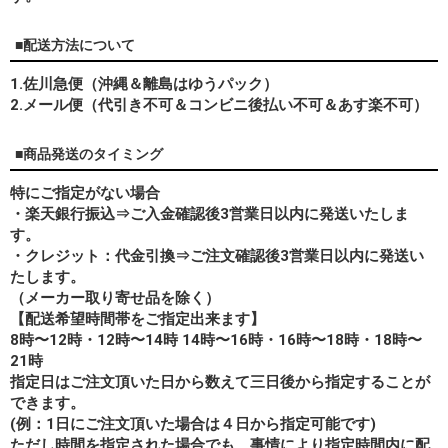
■配送方法について
1.佐川急便（沖縄＆離島はゆうパック）
2.メール便（代引き不可＆コンビニ後払い不可＆あす楽不可）
■商品発送のタイミング
特にご指定がない場合
・楽天銀行振込⇒ご入金確認後3営業日以内に発送いたしま
す。
・クレジット：代金引換⇒ご注文確認後3営業日以内に発送い
たします。
（メーカー取り寄せ品を除く）
【配送希望時間帯をご指定出来ます】
8時〜12時・12時〜14時 14時〜16時・16時〜18時・18時〜
21時
指定日はご注文頂いた日から数えて三日後から指定することが
できます。
(例：1日にご注文頂いた場合は４日から指定可能です)
ただし時間を指定された場合でも、事情により指定時間内に配