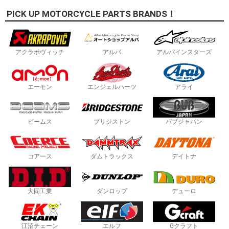
PICK UP MOTORCYCLE PARTS BRANDS！
アクラポヴィッチ
アルバ
アルパインスターズ
エーモン
エンジェルハーツ
アライ
ビームス
ブリジストン
バブジャパン
コアース
ダムトラックス
デイトナ
大同工業
ダンロップ
デューロ
江沼チェーン
エルフ
Gクラフト