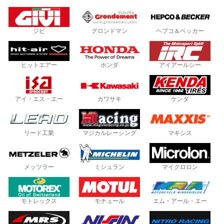
ジビ
グロンドマン
ヘプコ＆ベッカー
ヒットエアー
ホンダ
アイアールシー
アイ・エス・エー
カワサキ
ケンダ
リード工業
マジカルレーシング
マキシス
メッツラー
ミシュラン
マイクロロン
モトレックス
モチュール
エム・アール・エー