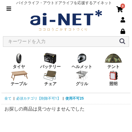
バイクライフ・アウトドアライフを応援するアイネット
0
タイヤ
バッテリー
ヘルメット
テント
テーブル
チェア
グリル
照明
全て
|
必須カテゴリ【削除不可1】
|
使用不可25
お探しの商品は見つかりませんでした