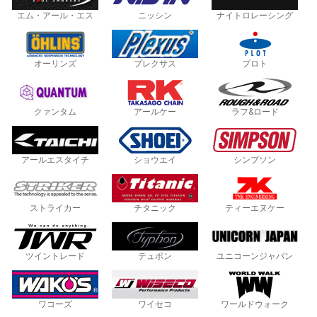
エム・アール・エス
ニッシン
ナイトロレーシング
オーリンズ
プレクサス
プロト
クァンタム
アールケー
ラフ&ロード
アールエスタイチ
ショウエイ
シンプソン
ストライカー
チタニック
ティーエヌケー
ツイントレード
テュポン
ユニコーンジャパン
ワコーズ
ワイセコ
ワールドウォーク