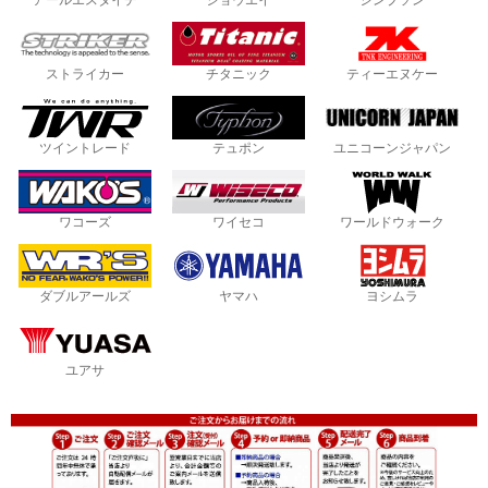
アールエスタイチ
ショウエイ
シンプソン
ストライカー
チタニック
ティーエヌケー
ツイントレード
テュポン
ユニコーンジャパン
ワコーズ
ワイセコ
ワールドウォーク
ダブルアールズ
ヤマハ
ヨシムラ
ユアサ