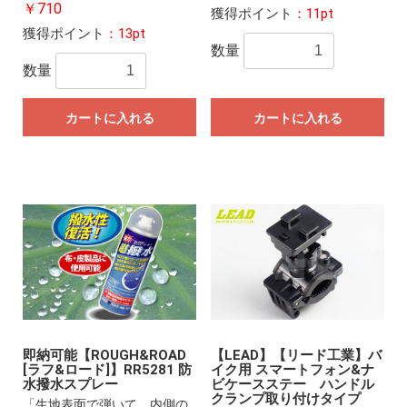
￥710
獲得ポイント
：11pt
獲得ポイント
：13pt
数量
数量
カートに入れる
カートに入れる
即納可能【ROUGH&ROAD
【LEAD】【リード工業】バ
[ラフ&ロード]】RR5281 防
イク用 スマートフォン&ナ
水撥水スプレー
ビケースステー ハンドル
クランプ取り付けタイプ
「生地表面で弾いて、内側の