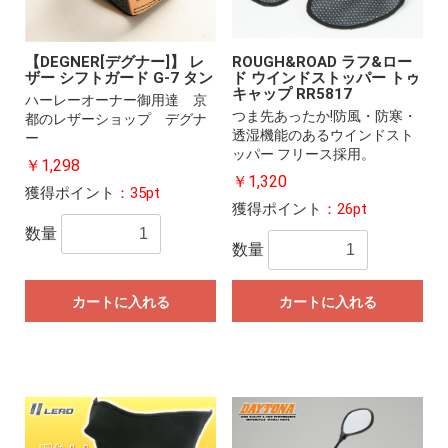
【DEGNER[デグナー]】 レ
ROUGH&ROAD ラフ&ロー
ザー シフトガード G-7 タン
ド ウインドストッパー トゥ
キャップ RR5817
ハーレーオーナー御用達 京
つま先あったか!防風・防寒・
都のレザーショップ デグナ
透湿機能のあるウインドスト
ー
ッパー フリース採用。
￥1,298
￥1,320
獲得ポイント
：35pt
獲得ポイント
：26pt
数量
数量
カートに入れる
カートに入れる