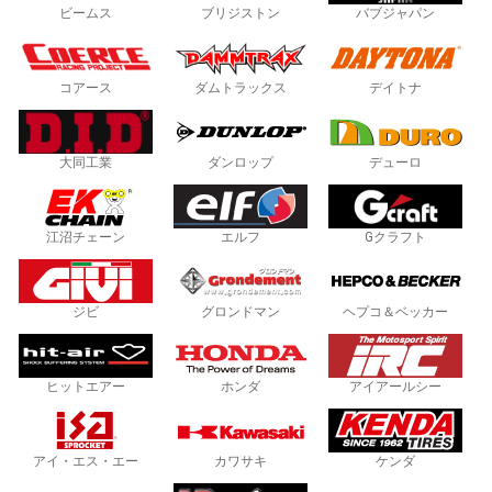
ビームス
ブリジストン
バブジャパン
コアース
ダムトラックス
デイトナ
大同工業
ダンロップ
デューロ
江沼チェーン
エルフ
Gクラフト
ジビ
グロンドマン
ヘプコ＆ベッカー
ヒットエアー
ホンダ
アイアールシー
アイ・エス・エー
カワサキ
ケンダ