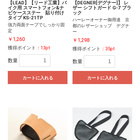
【LEAD】【リード工業】バ
【DEGNER[デグナー]】 レ
イク用 スマートフォン&ナ
ザー シフトガード G-7 ブラ
ビケースステー 貼り付け
ック
タイプ KS-21TP
ハーレーオーナー御用達 京
強力両面テープでしっかり固
都のレザーショップ デグナ
定
ー
￥1,260
￥1,298
獲得ポイント
：13pt
獲得ポイント
：35pt
数量
数量
カートに入れる
カートに入れる