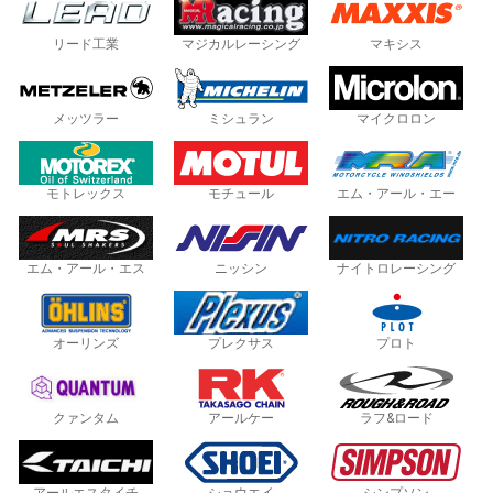
リード工業
マジカルレーシング
マキシス
メッツラー
ミシュラン
マイクロロン
モトレックス
モチュール
エム・アール・エー
エム・アール・エス
ニッシン
ナイトロレーシング
オーリンズ
プレクサス
プロト
クァンタム
アールケー
ラフ&ロード