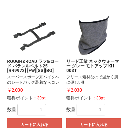
ROUGH&ROAD ラフ&ロー
リード工業 ネックウォーマ
ド パラレルベルト25
ー グレー モトアップ KH-
[RR9972] [FW][SS][BG]
003T
スーパースポーツ系バイクへ
フリース素材なので温かく肌
のシートバッグ装着ならコレ
に優しい!!
￥2,030
￥2,030
獲得ポイント
：39pt
獲得ポイント
：33pt
数量
数量
カートに入れる
カートに入れる