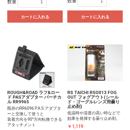
数量
数量
カートに入れる
カートに入れる
ROUGH&ROAD ラフ&ロー
RS TAICHI RSO013 FOG
ド PASアダプター バーチカ
OUT フォグアウト(シール
ル RR9965
ド・ゴーグルレンズ用曇り
止め剤)
既存のRR6096 P.A.S.アダプタ
低温時や湿度の高い時などで
ーと交換して使うと
効果を発揮する曇り止め剤。
装着方向を90°方向転換できる
アタッチメント
￥1,119