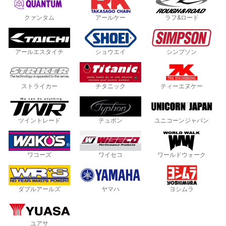
クァンタム
アールケー
ラフ&ロード
アールエスタイチ
ショウエイ
シンプソン
ストライカー
チタニック
ティーエヌケー
ツイントレード
テュポン
ユニコーンジャパン
ワコーズ
ワイセコ
ワールドウォーク
ダブルアールズ
ヤマハ
ヨシムラ
ユアサ