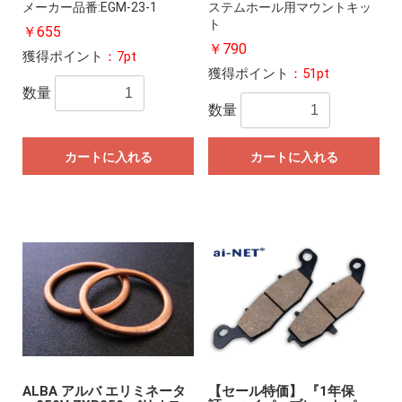
メーカー品番:EGM-23-1
ステムホール用マウントキッ
ト
￥655
￥790
獲得ポイント
：7pt
獲得ポイント
：51pt
数量
数量
カートに入れる
カートに入れる
ALBA アルバ エリミネータ
【セール特価】 『1年保