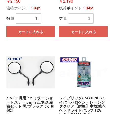
￥2,150
￥2,190
獲得ポイント
：36pt
獲得ポイント
：34pt
数量
数量
カートに入れる
カートに入れる
aiNET 汎用 Z2 ミラー ショ
レイブリック/RAYBRIC ハ
ートステー 8mm 正ネジ 左
イパーハロゲン・レーシン
右セット 黒/ブラック 6ヶ月
グクリア【耐振】車検対応
保証
ヘッドライトバルブ 12V