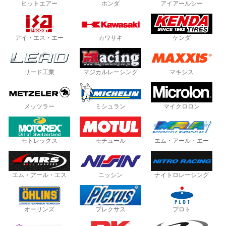
ヒットエアー
ホンダ
アイアールシー
アイ・エス・エー
カワサキ
ケンダ
リード工業
マジカルレーシング
マキシス
メッツラー
ミシュラン
マイクロロン
モトレックス
モチュール
エム・アール・エー
エム・アール・エス
ニッシン
ナイトロレーシング
オーリンズ
プレクサス
プロト