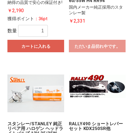
60/55W H4 RR94
納得の品質で安心の保証付き!
国内メーカー純正採用のスタ
￥2,190
ンレー製
獲得ポイント
：36pt
￥2,331
数量
カートに入れる
ただいま品切れ中です。
スタンレー/STANLEY 純正
RALLY490 ショートレバー
リペア用 ハロゲン ヘッドラ
セット KDX250SR他