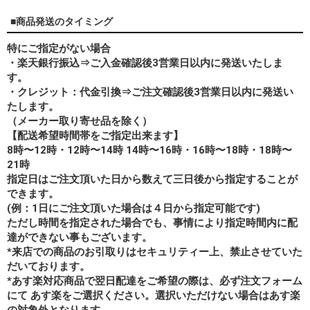
■商品発送のタイミング
特にご指定がない場合
・楽天銀行振込⇒ご入金確認後3営業日以内に発送いたしま
す。
・クレジット：代金引換⇒ご注文確認後3営業日以内に発送い
たします。
（メーカー取り寄せ品を除く）
【配送希望時間帯をご指定出来ます】
8時〜12時・12時〜14時 14時〜16時・16時〜18時・18時〜
21時
指定日はご注文頂いた日から数えて三日後から指定することが
できます。
(例：1日にご注文頂いた場合は４日から指定可能です)
ただし時間を指定された場合でも、事情により指定時間内に配
達ができない事もございます。
*来店での商品のお引取りはセキュリティー上、禁止させていた
だいております。
*あす楽対応商品で翌日配達をご希望の際は、必ず注文フォーム
にて あす楽をご選択ください。選択いただけない場合はあす楽
の対象外となります。