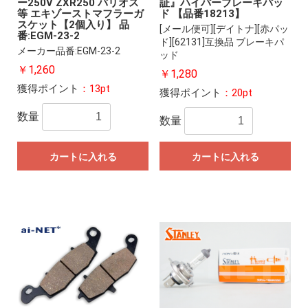
ー250V ZXR250 バリオス
証』ハイパーブレーキパッ
等 エキゾーストマフラーガ
ド 【品番18213】
スケット【2個入り】 品
[メール便可][デイトナ][赤パッ
番:EGM-23-2
ド][62131]互換品 ブレーキパ
メーカー品番:EGM-23-2
ッド
￥1,260
￥1,280
獲得ポイント
：13pt
獲得ポイント
：20pt
数量
数量
カートに入れる
カートに入れる