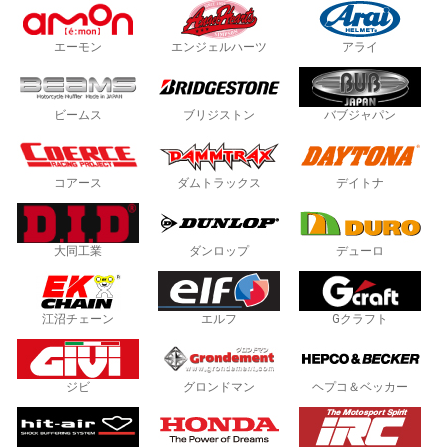
エーモン
エンジェルハーツ
アライ
ビームス
ブリジストン
バブジャパン
コアース
ダムトラックス
デイトナ
大同工業
ダンロップ
デューロ
江沼チェーン
エルフ
Gクラフト
ジビ
グロンドマン
ヘプコ＆ベッカー