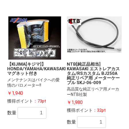
【KIJIMA[キジマ]】
NTB[純正品相当]
HONDA/YAMAHA/KAWASAKI
KAWASAKI エストレアカス
マグネット付き
タム/RSカスタム BJ250A
純正リペア用 メーターケー
メンテナンスはバイクへの愛
ブル SKJ-06-009
情のバロメーター!!
高品質な純正リペア用メーカ
￥1,940
ーNTB社製
獲得ポイント
：73pt
￥1,980
獲得ポイント
：32pt
数量
数量