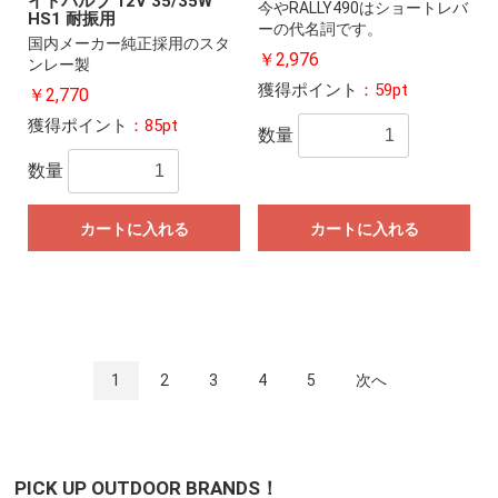
イトバルブ 12V 35/35W
今やRALLY490はショートレバ
HS1 耐振用
ーの代名詞です。
国内メーカー純正採用のスタ
￥2,976
ンレー製
獲得ポイント
：59pt
￥2,770
獲得ポイント
：85pt
数量
数量
カートに入れる
カートに入れる
1
2
3
4
5
次へ
PICK UP OUTDOOR BRANDS！