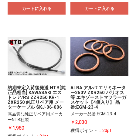
カートに入れる
カートに入れる
納期未定入荷後発送 NTB[純
ALBA アルバ エリミネータ
正品相当] KAWASAKI エス
ー250V ZXR250 バリオス
トレア/RS ZZR250 KR-1
等 エキゾーストマフラーガ
ZXR250 純正リペア用 メー
スケット【4個入り】 品
ターケーブル SKJ-06-006
番:EGM-23-4
高品質な純正リペア用メーカ
メーカー品番:EGM-23-4
ーNTB社製
￥2,030
￥1,980
獲得ポイント
：20pt