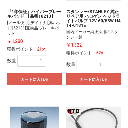
『1年保証』ハイパーブレー
スタンレー/STANLEY 純正
キパッド 【品番18213】
リペア用 ハロゲン ヘッドラ
イトバルブ 12V 60/55W H4
[メール便可][デイトナ][赤パッ
14-0181E
ド][62131]互換品 ブレーキパ
国内メーカー純正採用のスタ
ッド
ンレー製
￥1,280
￥1,322
獲得ポイント
：21pt
獲得ポイント
：62pt
数量
数量
カートに入れる
カートに入れる