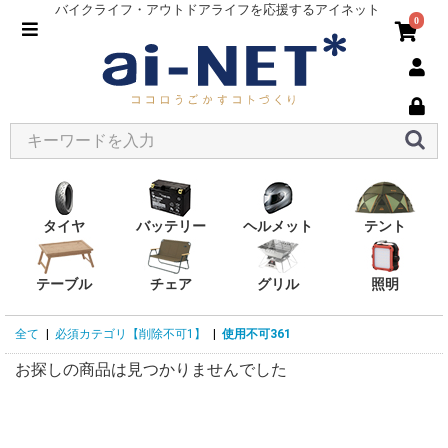
バイクライフ・アウトドアライフを応援するアイネット
0
タイヤ
バッテリー
ヘルメット
テント
テーブル
チェア
グリル
照明
全て
|
必須カテゴリ【削除不可1】
|
使用不可361
お探しの商品は見つかりませんでした