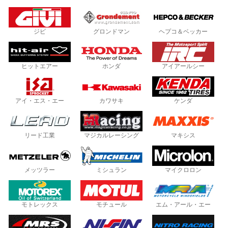
ジビ
グロンドマン
ヘプコ＆ベッカー
ヒットエアー
ホンダ
アイアールシー
アイ・エス・エー
カワサキ
ケンダ
リード工業
マジカルレーシング
マキシス
メッツラー
ミシュラン
マイクロロン
モトレックス
モチュール
エム・アール・エー