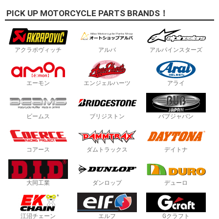
PICK UP MOTORCYCLE PARTS BRANDS！
アクラポヴィッチ
アルバ
アルパインスターズ
エーモン
エンジェルハーツ
アライ
ビームス
ブリジストン
バブジャパン
コアース
ダムトラックス
デイトナ
大同工業
ダンロップ
デューロ
江沼チェーン
エルフ
Gクラフト