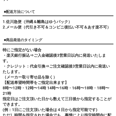
■配送方法について
1.佐川急便（沖縄＆離島はゆうパック）
2.メール便（代引き不可＆コンビニ後払い不可＆あす楽不可）
■商品発送のタイミング
特にご指定がない場合
・楽天銀行振込⇒ご入金確認後3営業日以内に発送いたしま
す。
・クレジット：代金引換⇒ご注文確認後3営業日以内に発送い
たします。
（メーカー取り寄せ品を除く）
【配送希望時間帯をご指定出来ます】
8時〜12時・12時〜14時 14時〜16時・16時〜18時・18時〜
21時
指定日はご注文頂いた日から数えて三日後から指定することが
できます。
(例：1日にご注文頂いた場合は４日から指定可能です)
ただし時間を指定された場合でも、事情により指定時間内に配