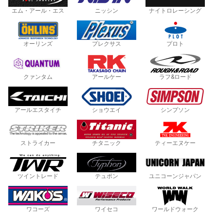
エム・アール・エス
ニッシン
ナイトロレーシング
オーリンズ
プレクサス
プロト
クァンタム
アールケー
ラフ&ロード
アールエスタイチ
ショウエイ
シンプソン
ストライカー
チタニック
ティーエヌケー
ツイントレード
テュポン
ユニコーンジャパン
ワコーズ
ワイセコ
ワールドウォーク