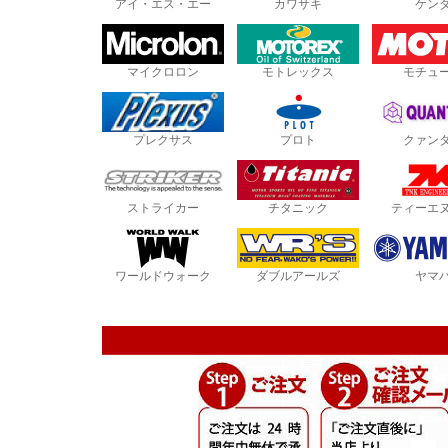
アイ・エス・エー
カワサキ
ケン
マイクロロン
モトレックス
モチュ
プレクサス
プロト
クァン
ストライカー
チタニック
ティーエ
ワールドウォーク
ダブルアールズ
ヤマ