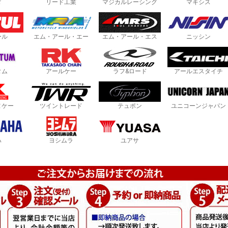
ダ
リード工業
マジカルレーシング
マキシス
ール
エム・アール・エー
エム・アール・エス
ニッシン
タム
アールケー
ラフ&ロード
アールエスタイチ
ヌケー
ツイントレード
テュポン
ユニコーンジャパン
ハ
ヨシムラ
ユアサ