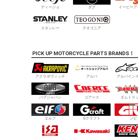
ディージョ
ダグ
イーピーア
スタンレー
テオゴニア
PICK UP MOTORCYCLE PARTS BRANDS！
アクラポヴィッチ
アルバ
アルパイン
バブジャパン
コアース
ダムトラ
エルフ
Gクラフト
ジビ