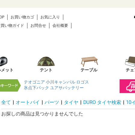
OP
お買い物カゴ
お気に入り
お買い物ガイド
お問合せ
会社概要
ルメット
テント
テーブル
チェ
テオゴニア
小川キャンパル
ロゴス
氷点下パック
ユアサバッテリー
全て
|
オートバイ
|
パーツ
|
タイヤ
|
DURO タイヤ検索
|
10
お探しの商品は見つかりませんでした