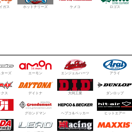
イガス
ホットチリーズ
ケメコ
ロゴス
スターズ
エーモン
エンジェルハーツ
アライ
ックス
デイトナ
大同工業
ダンロップ
グロンドマン
ヘプコ＆ベッカー
ヒットエアー