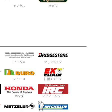
モノラル
オガワ
ビームス
ブリジストン
デューロ
江沼チェーン
ホンダ
アイアールシー