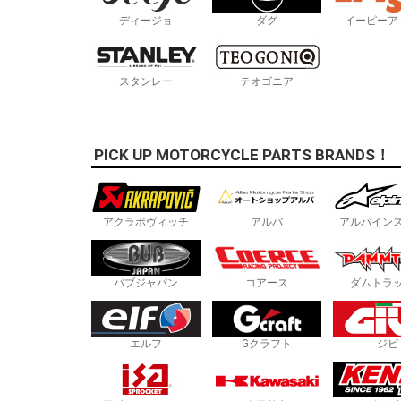
ディージョ
ダグ
イーピーア
スタンレー
テオゴニア
PICK UP MOTORCYCLE PARTS BRANDS！
アクラポヴィッチ
アルバ
アルパイン
バブジャパン
コアース
ダムトラ
エルフ
Gクラフト
ジビ