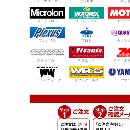
アイ・エス・エー
カワサキ
ケン
マイクロロン
モトレックス
モチュ
プレクサス
プロト
クァン
ストライカー
チタニック
ティーエ
ワールドウォーク
ダブルアールズ
ヤマ