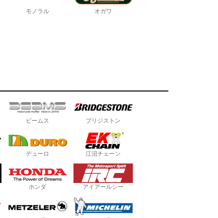
モノラル
オガワ
ビームス
ブリジストン
デューロ
江沼チェーン
ホンダ
アイアールシー