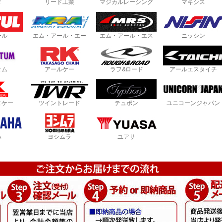
ダ
リード工業
マジカルレーシング
マキシス
ール
エム・アール・エー
エム・アール・エス
ニッシン
タム
アールケー
ラフ&ロード
アールエスタイチ
ヌケー
ツイントレード
テュポン
ユニコーンジャパン
ハ
ヨシムラ
ユアサ