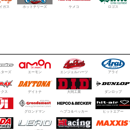
イガス
ホットチリーズ
ケメコ
ロゴス
スターズ
エーモン
エンジェルハーツ
アライ
ックス
デイトナ
大同工業
ダンロップ
グロンドマン
ヘプコ＆ベッカー
ヒットエアー