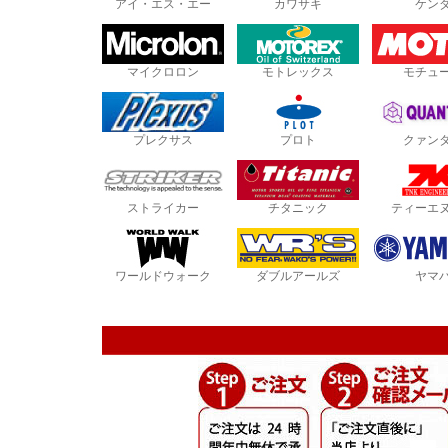
アイ・エス・エー
カワサキ
ケン
マイクロロン
モトレックス
モチュ
プレクサス
プロト
クァン
ストライカー
チタニック
ティーエ
ワールドウォーク
ダブルアールズ
ヤマ