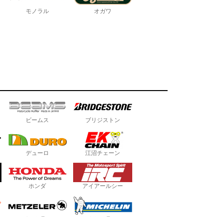
モノラル
オガワ
ビームス
ブリジストン
デューロ
江沼チェーン
ホンダ
アイアールシー