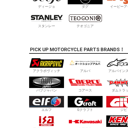
ディージョ
ダグ
イーピーア
スタンレー
テオゴニア
PICK UP MOTORCYCLE PARTS BRANDS！
アクラポヴィッチ
アルバ
アルパイン
バブジャパン
コアース
ダムトラ
エルフ
Gクラフト
ジビ