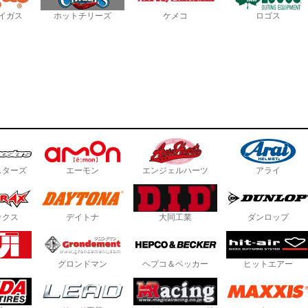
イガス
ホットチリーズ
ケメコ
ロゴス
スターズ
エーモン
エンジェルハーツ
アライ
ックス
デイトナ
大同工業
ダンロップ
グロンドマン
ヘプコ＆ベッカー
ヒットエアー