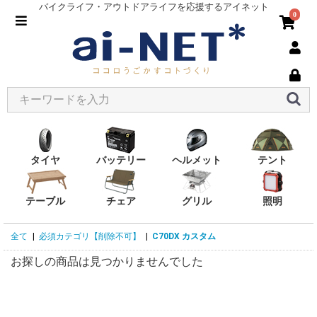
バイクライフ・アウトドアライフを応援するアイネット
0
タイヤ
バッテリー
ヘルメット
テント
テーブル
チェア
グリル
照明
全て
|
必須カテゴリ【削除不可】
|
C70DX カスタム
お探しの商品は見つかりませんでした