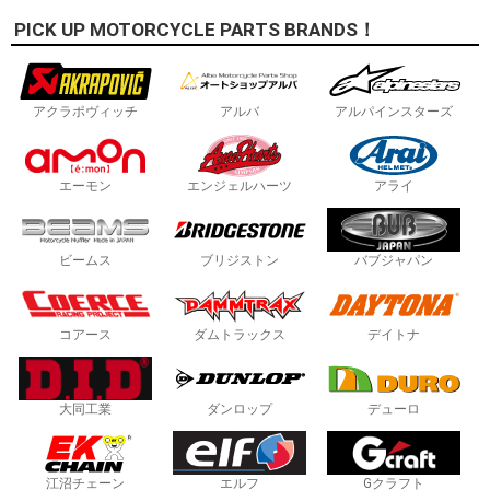
PICK UP MOTORCYCLE PARTS BRANDS！
アクラポヴィッチ
アルバ
アルパインスターズ
エーモン
エンジェルハーツ
アライ
ビームス
ブリジストン
バブジャパン
コアース
ダムトラックス
デイトナ
大同工業
ダンロップ
デューロ
江沼チェーン
エルフ
Gクラフト