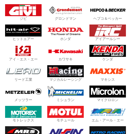
ジビ
グロンドマン
ヘプコ＆ベッカー
ヒットエアー
ホンダ
アイアールシー
アイ・エス・エー
カワサキ
ケンダ
リード工業
マジカルレーシング
マキシス
メッツラー
ミシュラン
マイクロロン
モトレックス
モチュール
エム・アール・エー