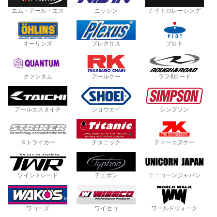
エム・アール・エス
ニッシン
ナイトロレーシング
オーリンズ
プレクサス
プロト
クァンタム
アールケー
ラフ&ロード
アールエスタイチ
ショウエイ
シンプソン
ストライカー
チタニック
ティーエヌケー
ツイントレード
テュポン
ユニコーンジャパン
ワコーズ
ワイセコ
ワールドウォーク