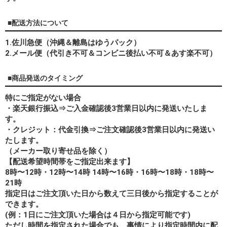
■配送方法について
1.佐川急便（沖縄＆離島はゆうパック）
2.メール便（代引き不可＆コンビニ後払い不可＆あす楽不可）
■商品発送のタイミング
特にご指定がない場合
・楽天銀行振込⇒ご入金確認後3営業日以内に発送いたしま
す。
・クレジット：代金引換⇒ご注文確認後3営業日以内に発送い
たします。
（メーカー取り寄せ品を除く）
【配送希望時間帯をご指定出来ます】
8時〜12時・12時〜14時 14時〜16時・16時〜18時・18時〜
21時
指定日はご注文頂いた日から数えて三日後から指定することが
できます。
(例：1日にご注文頂いた場合は４日から指定可能です)
ただし時間を指定された場合でも、事情により指定時間内に配