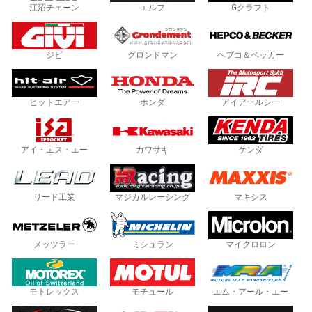
江沼チェーン
エルフ
Gクラフト
ジビ
グロンドマン
ヘプコ＆ベッカー
ヒットエアー
ホンダ
アイアールシー
アイ・エス・エー
カワサキ
ケンダ
リード工業
マジカルレーシング
マキシス
メッツラー
ミシュラン
マイクロロン
モトレックス
モチュール
エム・アール・エー