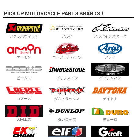
PICK UP MOTORCYCLE PARTS BRANDS！
アクラポヴィッチ
アルバ
アルパインスターズ
エーモン
エンジェルハーツ
アライ
ビームス
ブリジストン
バブジャパン
コアース
ダムトラックス
デイトナ
大同工業
ダンロップ
デューロ