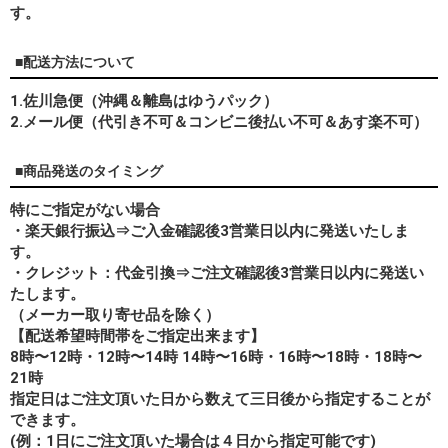
す。
■配送方法について
1.佐川急便（沖縄＆離島はゆうパック）
2.メール便（代引き不可＆コンビニ後払い不可＆あす楽不可）
■商品発送のタイミング
特にご指定がない場合
・楽天銀行振込⇒ご入金確認後3営業日以内に発送いたしま
す。
・クレジット：代金引換⇒ご注文確認後3営業日以内に発送い
たします。
（メーカー取り寄せ品を除く）
【配送希望時間帯をご指定出来ます】
8時〜12時・12時〜14時 14時〜16時・16時〜18時・18時〜
21時
指定日はご注文頂いた日から数えて三日後から指定することが
できます。
(例：1日にご注文頂いた場合は４日から指定可能です)