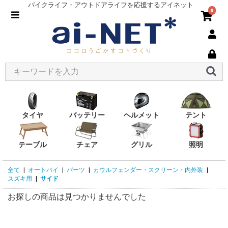
バイクライフ・アウトドアライフを応援するアイネット
0
タイヤ
バッテリー
ヘルメット
テント
テーブル
チェア
グリル
照明
全て
|
オートバイ
|
パーツ
|
カウルフェンダー・スクリーン・内外装
|
スズキ用
|
サイド
お探しの商品は見つかりませんでした