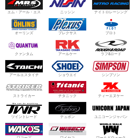
エム・アール・エス
ニッシン
ナイトロレーシング
オーリンズ
プレクサス
プロト
クァンタム
アールケー
ラフ&ロード
アールエスタイチ
ショウエイ
シンプソン
ストライカー
チタニック
ティーエヌケー
ツイントレード
テュポン
ユニコーンジャパン
ワコーズ
ワイセコ
ワールドウォーク