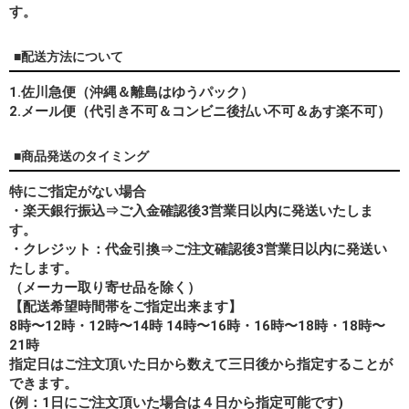
す。
■配送方法について
1.佐川急便（沖縄＆離島はゆうパック）
2.メール便（代引き不可＆コンビニ後払い不可＆あす楽不可）
■商品発送のタイミング
特にご指定がない場合
・楽天銀行振込⇒ご入金確認後3営業日以内に発送いたしま
す。
・クレジット：代金引換⇒ご注文確認後3営業日以内に発送い
たします。
（メーカー取り寄せ品を除く）
【配送希望時間帯をご指定出来ます】
8時〜12時・12時〜14時 14時〜16時・16時〜18時・18時〜
21時
指定日はご注文頂いた日から数えて三日後から指定することが
できます。
(例：1日にご注文頂いた場合は４日から指定可能です)