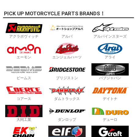
PICK UP MOTORCYCLE PARTS BRANDS！
アクラポヴィッチ
アルバ
アルパインスターズ
エーモン
エンジェルハーツ
アライ
ビームス
ブリジストン
バブジャパン
コアース
ダムトラックス
デイトナ
大同工業
ダンロップ
デューロ