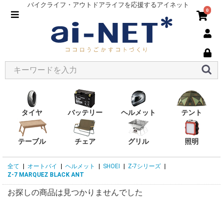
バイクライフ・アウトドアライフを応援するアイネット
0
タイヤ
バッテリー
ヘルメット
テント
テーブル
チェア
グリル
照明
全て
|
オートバイ
|
ヘルメット
|
SHOEI
|
Z-7シリーズ
|
Z-7 MARQUEZ BLACK ANT
お探しの商品は見つかりませんでした