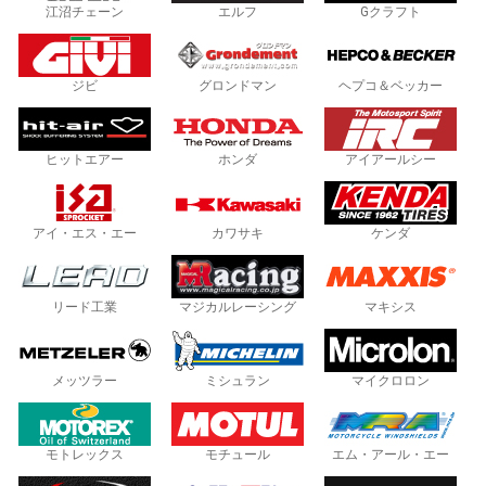
江沼チェーン
エルフ
Gクラフト
ジビ
グロンドマン
ヘプコ＆ベッカー
ヒットエアー
ホンダ
アイアールシー
アイ・エス・エー
カワサキ
ケンダ
リード工業
マジカルレーシング
マキシス
メッツラー
ミシュラン
マイクロロン
モトレックス
モチュール
エム・アール・エー