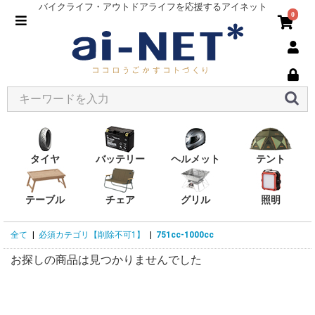
バイクライフ・アウトドアライフを応援するアイネット
0
タイヤ
バッテリー
ヘルメット
テント
テーブル
チェア
グリル
照明
全て
|
必須カテゴリ【削除不可1】
|
751cc-1000cc
お探しの商品は見つかりませんでした