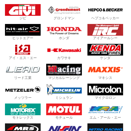
ジビ
グロンドマン
ヘプコ＆ベッカー
ヒットエアー
ホンダ
アイアールシー
アイ・エス・エー
カワサキ
ケンダ
リード工業
マジカルレーシング
マキシス
メッツラー
ミシュラン
マイクロロン
モトレックス
モチュール
エム・アール・エー