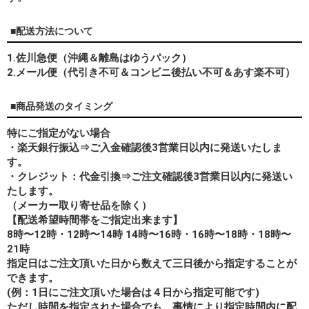
■配送方法について
1.佐川急便（沖縄＆離島はゆうパック）
2.メール便（代引き不可＆コンビニ後払い不可＆あす楽不可）
■商品発送のタイミング
特にご指定がない場合
・楽天銀行振込⇒ご入金確認後3営業日以内に発送いたしま
す。
・クレジット：代金引換⇒ご注文確認後3営業日以内に発送い
たします。
（メーカー取り寄せ品を除く）
【配送希望時間帯をご指定出来ます】
8時〜12時・12時〜14時 14時〜16時・16時〜18時・18時〜
21時
指定日はご注文頂いた日から数えて三日後から指定することが
できます。
(例：1日にご注文頂いた場合は４日から指定可能です)
ただし時間を指定された場合でも、事情により指定時間内に配