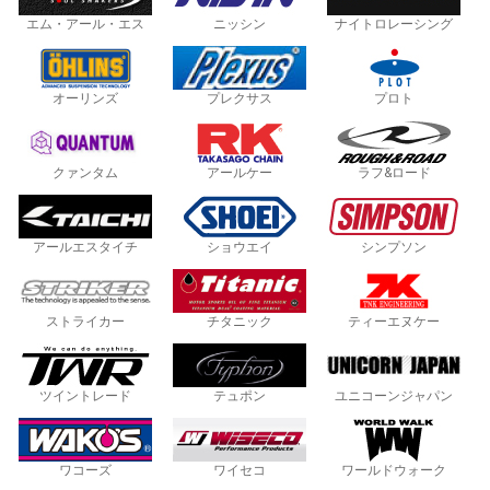
エム・アール・エス
ニッシン
ナイトロレーシング
オーリンズ
プレクサス
プロト
クァンタム
アールケー
ラフ&ロード
アールエスタイチ
ショウエイ
シンプソン
ストライカー
チタニック
ティーエヌケー
ツイントレード
テュポン
ユニコーンジャパン
ワコーズ
ワイセコ
ワールドウォーク