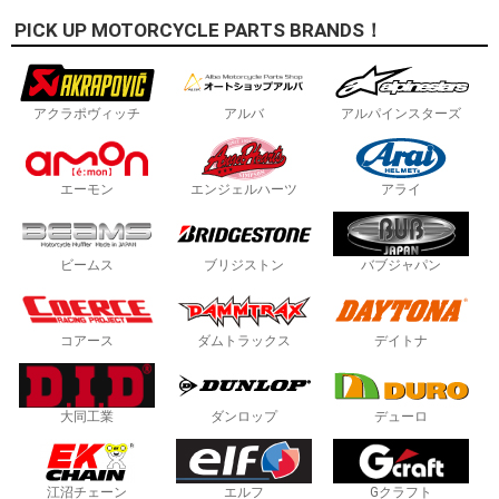
PICK UP MOTORCYCLE PARTS BRANDS！
アクラポヴィッチ
アルバ
アルパインスターズ
エーモン
エンジェルハーツ
アライ
ビームス
ブリジストン
バブジャパン
コアース
ダムトラックス
デイトナ
大同工業
ダンロップ
デューロ
江沼チェーン
エルフ
Gクラフト