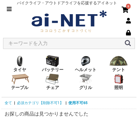
バイクライフ・アウトドアライフを応援するアイネット
0
タイヤ
バッテリー
ヘルメット
テント
テーブル
チェア
グリル
照明
全て
|
必須カテゴリ【削除不可1】
|
使用不可65
お探しの商品は見つかりませんでした