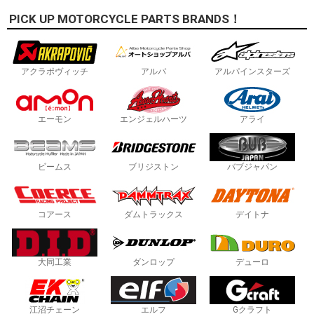
PICK UP MOTORCYCLE PARTS BRANDS！
アクラポヴィッチ
アルバ
アルパインスターズ
エーモン
エンジェルハーツ
アライ
ビームス
ブリジストン
バブジャパン
コアース
ダムトラックス
デイトナ
大同工業
ダンロップ
デューロ
江沼チェーン
エルフ
Gクラフト