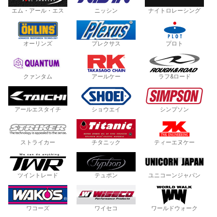
エム・アール・エス
ニッシン
ナイトロレーシング
オーリンズ
プレクサス
プロト
クァンタム
アールケー
ラフ&ロード
アールエスタイチ
ショウエイ
シンプソン
ストライカー
チタニック
ティーエヌケー
ツイントレード
テュポン
ユニコーンジャパン
ワコーズ
ワイセコ
ワールドウォーク