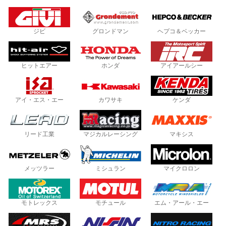
ジビ
グロンドマン
ヘプコ＆ベッカー
ヒットエアー
ホンダ
アイアールシー
アイ・エス・エー
カワサキ
ケンダ
リード工業
マジカルレーシング
マキシス
メッツラー
ミシュラン
マイクロロン
モトレックス
モチュール
エム・アール・エー