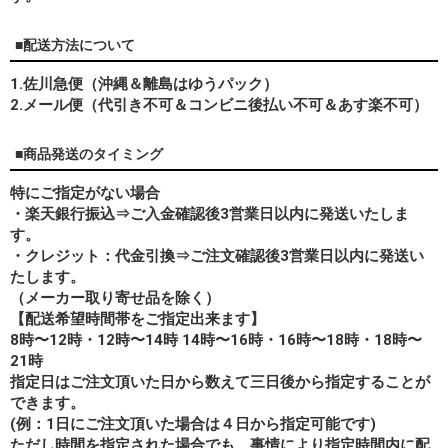
■配送方法について
1.佐川急便（沖縄＆離島はゆうパック）
2.メール便（代引き不可＆コンビニ後払い不可＆あす楽不可）
■商品発送のタイミング
特にご指定がない場合
・楽天銀行振込⇒ご入金確認後3営業日以内に発送いたしま
す。
・クレジット：代金引換⇒ご注文確認後3営業日以内に発送い
たします。
（メーカー取り寄せ品を除く）
【配送希望時間帯をご指定出来ます】
8時〜12時・12時〜14時 14時〜16時・16時〜18時・18時〜
21時
指定日はご注文頂いた日から数えて三日後から指定することが
できます。
(例：1日にご注文頂いた場合は４日から指定可能です)
ただし時間を指定された場合でも、事情により指定時間内に配