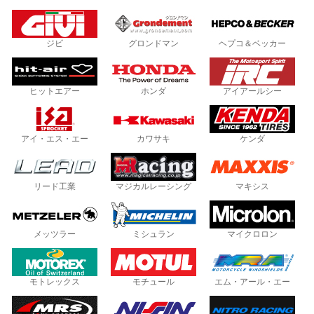
ジビ
グロンドマン
ヘプコ＆ベッカー
ヒットエアー
ホンダ
アイアールシー
アイ・エス・エー
カワサキ
ケンダ
リード工業
マジカルレーシング
マキシス
メッツラー
ミシュラン
マイクロロン
モトレックス
モチュール
エム・アール・エー