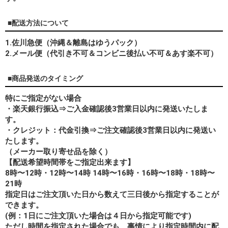
■配送方法について
1.佐川急便（沖縄＆離島はゆうパック）
2.メール便（代引き不可＆コンビニ後払い不可＆あす楽不可）
■商品発送のタイミング
特にご指定がない場合
・楽天銀行振込⇒ご入金確認後3営業日以内に発送いたしま
す。
・クレジット：代金引換⇒ご注文確認後3営業日以内に発送い
たします。
（メーカー取り寄せ品を除く）
【配送希望時間帯をご指定出来ます】
8時〜12時・12時〜14時 14時〜16時・16時〜18時・18時〜
21時
指定日はご注文頂いた日から数えて三日後から指定することが
できます。
(例：1日にご注文頂いた場合は４日から指定可能です)
ただし時間を指定された場合でも、事情により指定時間内に配