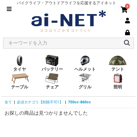
バイクライフ・アウトドアライフを応援するアイネット
0
タイヤ
バッテリー
ヘルメット
テント
テーブル
チェア
グリル
照明
全て
|
必須カテゴリ【削除不可1】
|
750cc-860cc
お探しの商品は見つかりませんでした