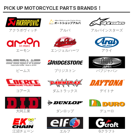
PICK UP MOTORCYCLE PARTS BRANDS！
アクラポヴィッチ
アルバ
アルパインスターズ
エーモン
エンジェルハーツ
アライ
ビームス
ブリジストン
バブジャパン
コアース
ダムトラックス
デイトナ
大同工業
ダンロップ
デューロ
江沼チェーン
エルフ
Gクラフト