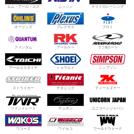
エム・アール・エス
ニッシン
ナイトロレーシング
オーリンズ
プレクサス
プロト
クァンタム
アールケー
ラフ&ロード
アールエスタイチ
ショウエイ
シンプソン
ストライカー
チタニック
ティーエヌケー
ツイントレード
テュポン
ユニコーンジャパン
ワコーズ
ワイセコ
ワールドウォーク