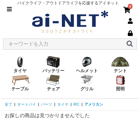
バイクライフ・アウトドアライフを応援するアイネット
0
タイヤ
バッテリー
ヘルメット
テント
テーブル
チェア
グリル
照明
全て
|
オートバイ
|
パーツ
|
タイヤ
|
IRC
|
アメリカン
お探しの商品は見つかりませんでした