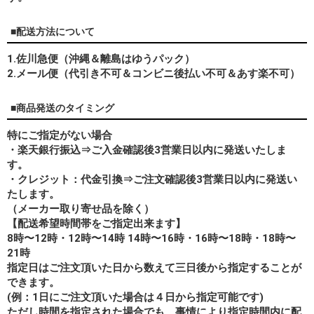
■配送方法について
1.佐川急便（沖縄＆離島はゆうパック）
2.メール便（代引き不可＆コンビニ後払い不可＆あす楽不可）
■商品発送のタイミング
特にご指定がない場合
・楽天銀行振込⇒ご入金確認後3営業日以内に発送いたしま
す。
・クレジット：代金引換⇒ご注文確認後3営業日以内に発送い
たします。
（メーカー取り寄せ品を除く）
【配送希望時間帯をご指定出来ます】
8時〜12時・12時〜14時 14時〜16時・16時〜18時・18時〜
21時
指定日はご注文頂いた日から数えて三日後から指定することが
できます。
(例：1日にご注文頂いた場合は４日から指定可能です)
ただし時間を指定された場合でも、事情により指定時間内に配