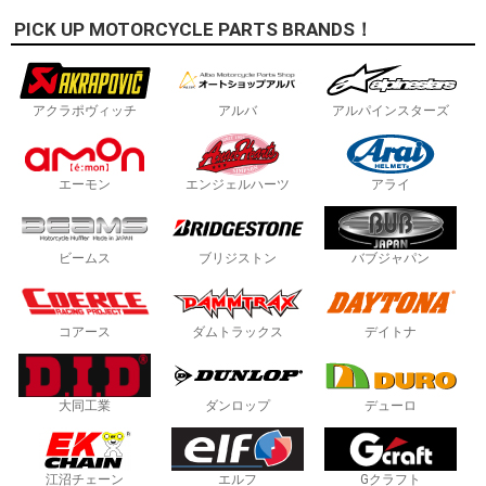
PICK UP MOTORCYCLE PARTS BRANDS！
アクラポヴィッチ
アルバ
アルパインスターズ
エーモン
エンジェルハーツ
アライ
ビームス
ブリジストン
バブジャパン
コアース
ダムトラックス
デイトナ
大同工業
ダンロップ
デューロ
江沼チェーン
エルフ
Gクラフト