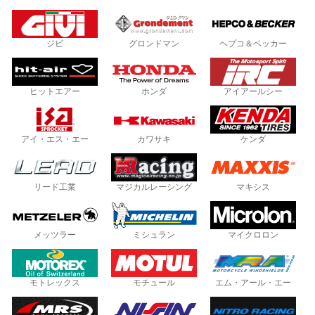
ジビ
グロンドマン
ヘプコ＆ベッカー
ヒットエアー
ホンダ
アイアールシー
アイ・エス・エー
カワサキ
ケンダ
リード工業
マジカルレーシング
マキシス
メッツラー
ミシュラン
マイクロロン
モトレックス
モチュール
エム・アール・エー