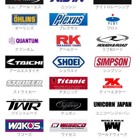
エム・アール・エス
ニッシン
ナイトロレーシング
オーリンズ
プレクサス
プロト
クァンタム
アールケー
ラフ&ロード
アールエスタイチ
ショウエイ
シンプソン
ストライカー
チタニック
ティーエヌケー
ツイントレード
テュポン
ユニコーンジャパン
ワコーズ
ワイセコ
ワールドウォーク