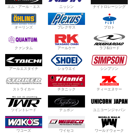
エム・アール・エス
ニッシン
ナイトロレーシング
オーリンズ
プレクサス
プロト
クァンタム
アールケー
ラフ&ロード
アールエスタイチ
ショウエイ
シンプソン
ストライカー
チタニック
ティーエヌケー
ツイントレード
テュポン
ユニコーンジャパン
ワコーズ
ワイセコ
ワールドウォーク