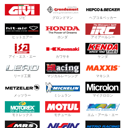
ジビ
グロンドマン
ヘプコ＆ベッカー
ヒットエアー
ホンダ
アイアールシー
アイ・エス・エー
カワサキ
ケンダ
リード工業
マジカルレーシング
マキシス
メッツラー
ミシュラン
マイクロロン
モトレックス
モチュール
エム・アール・エー