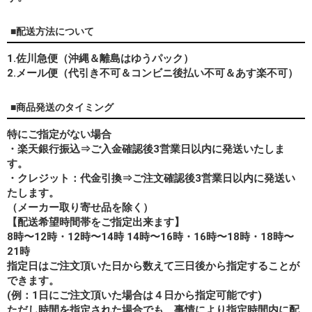
■配送方法について
1.佐川急便（沖縄＆離島はゆうパック）
2.メール便（代引き不可＆コンビニ後払い不可＆あす楽不可）
■商品発送のタイミング
特にご指定がない場合
・楽天銀行振込⇒ご入金確認後3営業日以内に発送いたしま
す。
・クレジット：代金引換⇒ご注文確認後3営業日以内に発送い
たします。
（メーカー取り寄せ品を除く）
【配送希望時間帯をご指定出来ます】
8時〜12時・12時〜14時 14時〜16時・16時〜18時・18時〜
21時
指定日はご注文頂いた日から数えて三日後から指定することが
できます。
(例：1日にご注文頂いた場合は４日から指定可能です)
ただし時間を指定された場合でも、事情により指定時間内に配