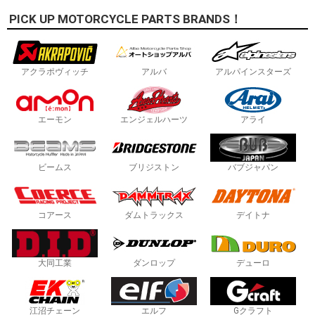
PICK UP MOTORCYCLE PARTS BRANDS！
アクラポヴィッチ
アルバ
アルパインスターズ
エーモン
エンジェルハーツ
アライ
ビームス
ブリジストン
バブジャパン
コアース
ダムトラックス
デイトナ
大同工業
ダンロップ
デューロ
江沼チェーン
エルフ
Gクラフト