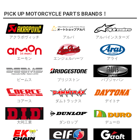
PICK UP MOTORCYCLE PARTS BRANDS！
アクラポヴィッチ
アルバ
アルパインスターズ
エーモン
エンジェルハーツ
アライ
ビームス
ブリジストン
バブジャパン
コアース
ダムトラックス
デイトナ
大同工業
ダンロップ
デューロ