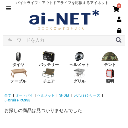
バイクライフ・アウトドアライフを応援するアイネット
0
タイヤ
バッテリー
ヘルメット
テント
テーブル
チェア
グリル
照明
全て
|
オートバイ
|
ヘルメット
|
SHOEI
|
J-Cruiseシリーズ
|
J-Cruise PASSE
お探しの商品は見つかりませんでした