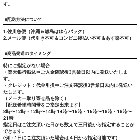
す。
■配送方法について
1.佐川急便（沖縄＆離島はゆうパック）
2.メール便（代引き不可＆コンビニ後払い不可＆あす楽不可）
■商品発送のタイミング
特にご指定がない場合
・楽天銀行振込⇒ご入金確認後3営業日以内に発送いたしま
す。
・クレジット：代金引換⇒ご注文確認後3営業日以内に発送い
たします。
（メーカー取り寄せ品を除く）
【配送希望時間帯をご指定出来ます】
8時〜12時・12時〜14時 14時〜16時・16時〜18時・18時〜
21時
指定日はご注文頂いた日から数えて三日後から指定することが
できます。
(例：1日にご注文頂いた場合は４日から指定可能です)