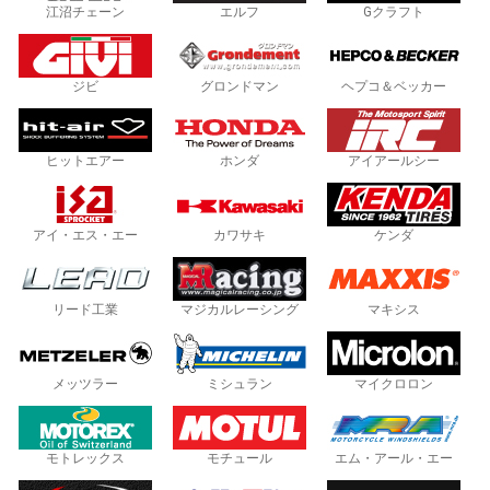
江沼チェーン
エルフ
Gクラフト
ジビ
グロンドマン
ヘプコ＆ベッカー
ヒットエアー
ホンダ
アイアールシー
アイ・エス・エー
カワサキ
ケンダ
リード工業
マジカルレーシング
マキシス
メッツラー
ミシュラン
マイクロロン
モトレックス
モチュール
エム・アール・エー