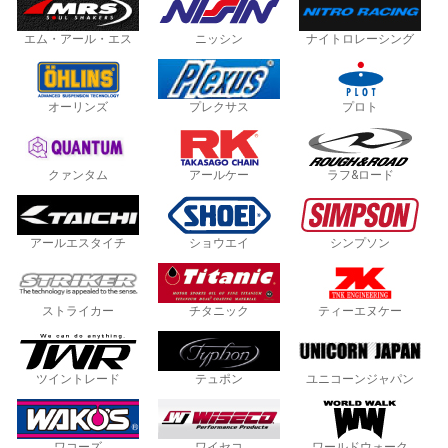
エム・アール・エス
ニッシン
ナイトロレーシング
オーリンズ
プレクサス
プロト
クァンタム
アールケー
ラフ&ロード
アールエスタイチ
ショウエイ
シンプソン
ストライカー
チタニック
ティーエヌケー
ツイントレード
テュポン
ユニコーンジャパン
ワコーズ
ワイセコ
ワールドウォーク