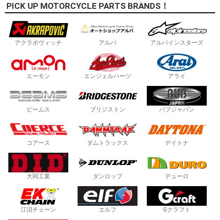
PICK UP MOTORCYCLE PARTS BRANDS！
アクラポヴィッチ
アルバ
アルパインスターズ
エーモン
エンジェルハーツ
アライ
ビームス
ブリジストン
バブジャパン
コアース
ダムトラックス
デイトナ
大同工業
ダンロップ
デューロ
江沼チェーン
エルフ
Gクラフト