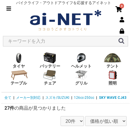
バイクライフ・アウトドアライフを応援するアイネット
0
タイヤ
バッテリー
ヘルメット
テント
テーブル
チェア
グリル
照明
全て
|
メーカー別対応
|
スズキ/SUZUKI
|
126cc-250cc
|
SKY WAVE CJ43
27件
の商品が見つかりました