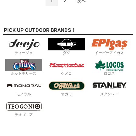
1
2
次へ
PICK UP OUTDOOR BRANDS！
ディージョ
ダグ
イーピーアイガス
ホットチリーズ
ケメコ
ロゴス
モノラル
オガワ
スタンレー
テオゴニア