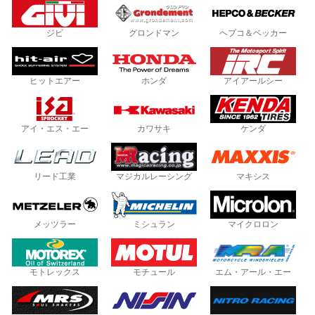
ジビ
グロンドマン
ヘプコ＆ベッカー
ヒットエアー
ホンダ
アイアールシー
アイ・エス・エー
カワサキ
ケンダ
リード工業
マジカルレーシング
マキシス
メッツラー
ミシュラン
マイクロロン
モトレックス
モチュール
エム・アール・エー