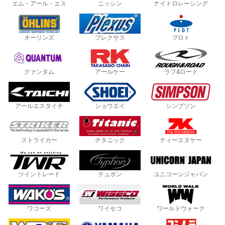
エム・アール・エス
ニッシン
ナイトロレーシング
オーリンズ
プレクサス
プロト
クァンタム
アールケー
ラフ&ロード
アールエスタイチ
ショウエイ
シンプソン
ストライカー
チタニック
ティーエヌケー
ツイントレード
テュポン
ユニコーンジャパン
ワコーズ
ワイセコ
ワールドウォーク