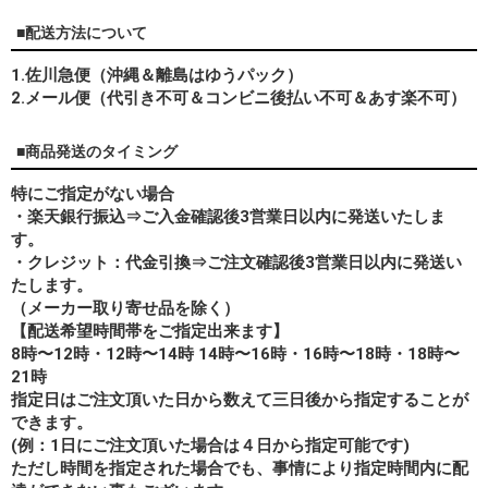
■配送方法について
1.佐川急便（沖縄＆離島はゆうパック）
2.メール便（代引き不可＆コンビニ後払い不可＆あす楽不可）
■商品発送のタイミング
特にご指定がない場合
・楽天銀行振込⇒ご入金確認後3営業日以内に発送いたしま
す。
・クレジット：代金引換⇒ご注文確認後3営業日以内に発送い
たします。
（メーカー取り寄せ品を除く）
【配送希望時間帯をご指定出来ます】
8時〜12時・12時〜14時 14時〜16時・16時〜18時・18時〜
21時
指定日はご注文頂いた日から数えて三日後から指定することが
できます。
(例：1日にご注文頂いた場合は４日から指定可能です)
ただし時間を指定された場合でも、事情により指定時間内に配