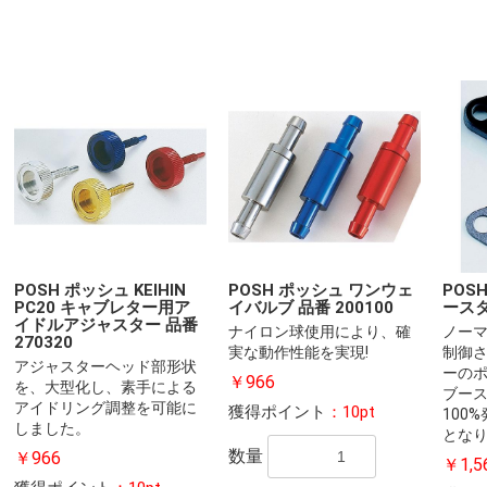
POSH ポッシュ KEIHIN
POSH ポッシュ ワンウェ
POS
PC20 キャブレター用ア
イバルブ 品番 200100
ースタ
イドルアジャスター 品番
ナイロン球使用により、確
ノー
270320
実な動作性能を実現!
制御
アジャスターヘッド部形状
ーの
￥966
を、大型化し、素手による
ブー
アイドリング調整を可能に
獲得ポイント
：10pt
100
しました。
とな
数量
￥966
￥1,5