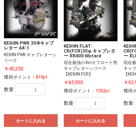
KEIHIN PWK 35Фキャブ
KEIHIN FLAT-
KEIHI
レター AX-1
CR(FCR)35φ キャブレタ
CR(
KEIHIN PWK キャブレターシ
ー XR400 Motard
ー XL
リーズ
現在最強の4stオフロード用
現在最
￥45,250
キャブレターシリーズ
キャ
【KEIHIN FCR】
【KEIH
獲得ポイント
：819pt
￥63,950
￥63,
数量
獲得ポイント
：1262pt
獲得
数量
数量
カートに入れる
カートに入れる