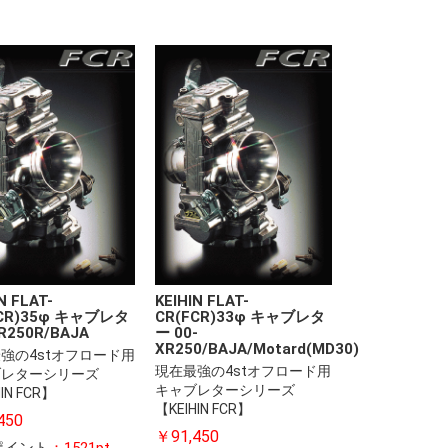
N FLAT-
KEIHIN FLAT-
FCR)35φ キャブレタ
CR(FCR)33φ キャブレタ
R250R/BAJA
ー 00-
XR250/BAJA/Motard(MD30)
強の4stオフロード用
現在最強の4stオフロード用
ブレターシリーズ
キャブレターシリーズ
IN FCR】
【KEIHIN FCR】
450
￥91,450
ポイント
：1521pt