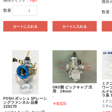
獲得ポイント
：10pt
獲得
数量
数量
カートに入れる
カートに入れる
ミク
OKO製 ビックキャブ 汎
ワー
用 24mm
ルド
ラ系 
-
POSH ポッシュ SPレーシ
ミク
ングファンネル 品番
￥8,525
スタム!
220270
ノーマルキャブレターに取