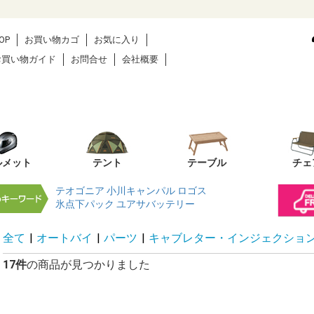
OP
お買い物カゴ
お気に入り
お買い物ガイド
お問合せ
会社概要
ルメット
テント
テーブル
チェ
テオゴニア
小川キャンパル
ロゴス
氷点下パック
ユアサバッテリー
全て
|
オートバイ
|
パーツ
|
キャブレター・インジェクショ
17件
の商品が見つかりました