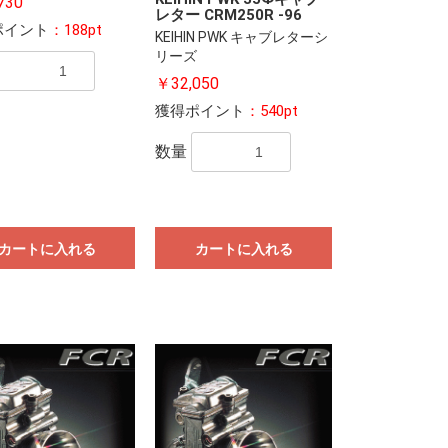
730
レター CRM250R -96
ポイント
：188pt
KEIHIN PWK キャブレターシ
リーズ
￥32,050
獲得ポイント
：540pt
数量
カートに入れる
カートに入れる