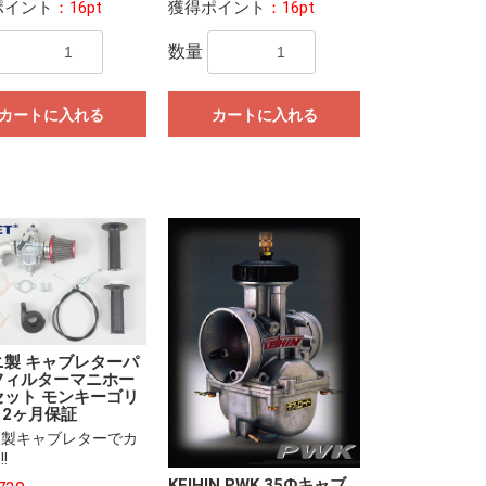
ポイント
：16pt
獲得ポイント
：16pt
数量
カートに入れる
カートに入れる
ニ製 キャブレターパ
フィルターマニホー
セット モンキーゴリ
12ヶ月保証
ニ製キャブレターでカ
!
KEIHIN PWK 35Фキャブ