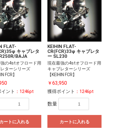
N FLAT-
KEIHIN FLAT-
FCR)35φ キャブレタ
CR(FCR)33φ キャブレタ
R250R/BAJA
ー SL230
強の4stオフロード用
現在最強の4stオフロード用
ブレターシリーズ
キャブレターシリーズ
IN FCR】
【KEIHIN FCR】
950
￥63,950
ポイント
：1246pt
獲得ポイント
：1246pt
数量
カートに入れる
カートに入れる