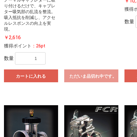
￥10,
り付けるだけで、キャブレ
獲得
ター吸気部の乱流を整流。
吸入抵抗を削減し、アクセ
数量
ルレスポンスの向上を実
現。
￥2,616
獲得ポイント
：26pt
数量
カートに入れる
ただいま品切れ中です。