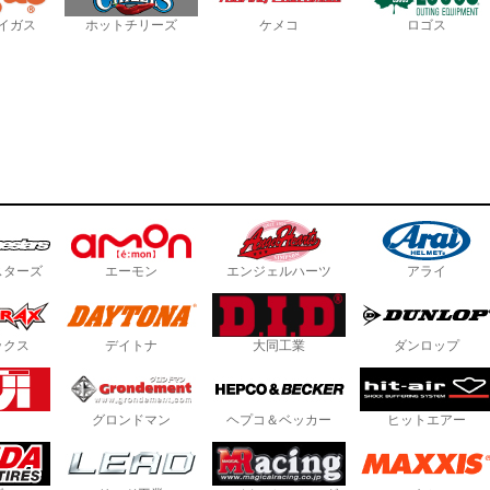
イガス
ホットチリーズ
ケメコ
ロゴス
スターズ
エーモン
エンジェルハーツ
アライ
ックス
デイトナ
大同工業
ダンロップ
グロンドマン
ヘプコ＆ベッカー
ヒットエアー