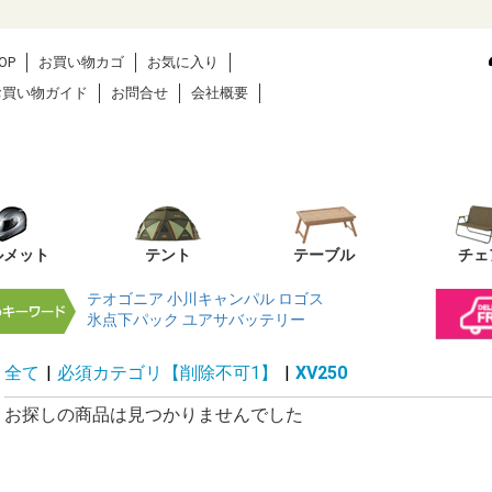
OP
お買い物カゴ
お気に入り
お買い物ガイド
お問合せ
会社概要
ルメット
テント
テーブル
チェ
テオゴニア
小川キャンパル
ロゴス
氷点下パック
ユアサバッテリー
全て
|
必須カテゴリ【削除不可1】
|
XV250
お探しの商品は見つかりませんでした