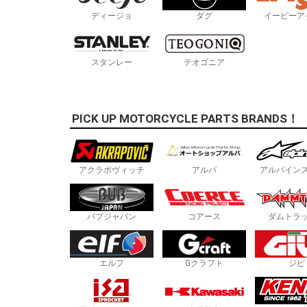
ディージョ
ダグ
イーピーア
スタンレー
テオゴニア
PICK UP MOTORCYCLE PARTS BRANDS！
アクラポヴィッチ
アルバ
アルパイン
バブジャパン
コアース
ダムトラ
エルフ
Gクラフト
ジビ