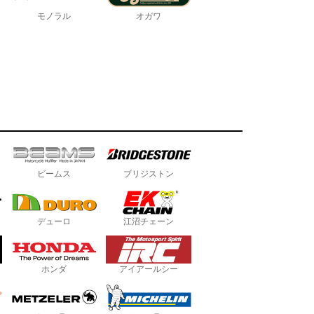
モノラル
オガワ
ビームス
ブリジストン
デューロ
江沼チェーン
ホンダ
アイアールシー