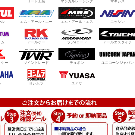
ダ
リード工業
マジカルレーシング
マキシス
ール
エム・アール・エー
エム・アール・エス
ニッシン
タム
アールケー
ラフ&ロード
アールエスタイチ
ヌケー
ツイントレード
テュポン
ユニコーンジャパン
ハ
ヨシムラ
ユアサ