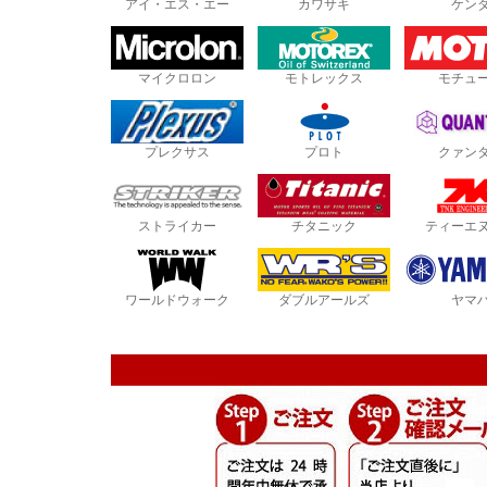
アイ・エス・エー
カワサキ
ケン
マイクロロン
モトレックス
モチュ
プレクサス
プロト
クァン
ストライカー
チタニック
ティーエ
ワールドウォーク
ダブルアールズ
ヤマ