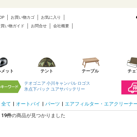
OP
お買い物カゴ
お気に入り
お買い物ガイド
お問合せ
会社概要
ルメット
テント
テーブル
チェ
テオゴニア
小川キャンパル
ロゴス
氷点下パック
ユアサバッテリー
全て
|
オートバイ
|
パーツ
|
エアフィルター・エアクリーナ
19件
の商品が見つかりました