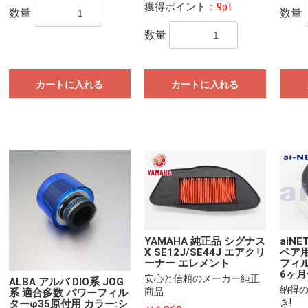
獲得ポイント
：9pt
数量
数量
数量
カートに入れる
カートに入れる
YAMAHA 純正品 シグナス
aiN
X SE12J/SE44J エアクリ
ペア用
ーナー エレメント
フィル
6ヶ月
安心と信頼のメーカー純正
ALBA アルバ DIO系 JOG
納得
商品
系 適合多数 パワーフィル
き!
ターφ35原付用 カラー:シ