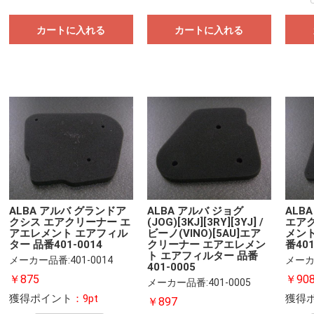
カートに入れる
カートに入れる
ALBA アルバ グランドア
ALBA アルバ ジョグ
ALB
クシス エアクリーナー エ
(JOG)[3KJ][3RY][3YJ] /
エア
アエレメント エアフィル
ビーノ(VINO)[5AU]エア
メント
ター 品番401-0014
クリーナー エアエレメン
番401
ト エアフィルター 品番
メーカー品番:401-0014
メーカー
401-0005
￥875
￥90
メーカー品番:401-0005
獲得ポイント
：9pt
獲得
￥897