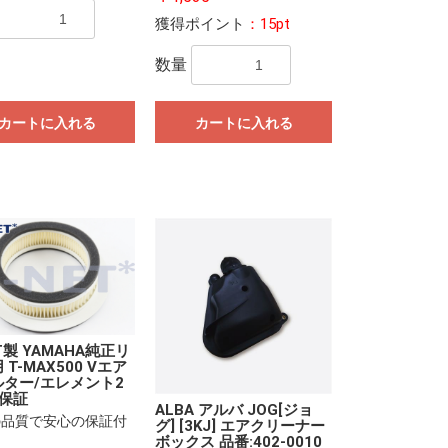
獲得ポイント
：15pt
数量
カートに入れる
カートに入れる
ET製 YAMAHA純正リ
 T-MAX500 Vエア
ター/エレメント2
保証
ALBA アルバ JOG[ジョ
の品質で安心の保証付
グ] [3KJ] エアクリーナー
ボックス 品番:402-0010