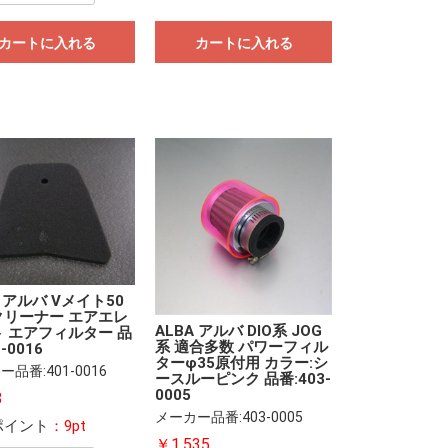
カートに入れる
カートに入れる
A アルバ Vメイト50
クリーナー エアエレ
ALBA アルバ DIO系 JOG
 エアフィルター 品
系 適合多数 パワーフィル
-0016
ターφ35原付用 カラー:シ
品番:401-0016
ースルーピンク 品番:403-
0005
8
メーカー品番:403-0005
ポイント
：9pt
￥1,535