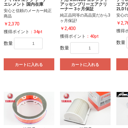
エレメント 国内在庫
アッセンブリーエアクリ
エア
ーナー 3ヶ月保証
2LD1(
安心と信頼のメーカー純正
純正品同等の高品質だから3
安心
商品
ヶ月保証!
￥2,7
￥2,370
￥2,400
獲得
獲得ポイント
：34pt
獲得ポイント
：40pt
数量
数量
数量
カートに入れる
カートに入れる