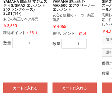
YAMAHA 純正品 マジェス
YAMAHA 純正品 T-
SIM
ティS/SMAX エレメント
MAX500 エアクリーナー
スー
2(クランクケース)
エレメント
ール
2LD1(14-)
安心と信頼のメーカー純正
高回
安心の純正リペア部品
商品
応。
した
￥3,530
￥4,065
￥4,3
獲得ポイント
：35pt
獲得ポイント
：81pt
数量
数量
獲得
数量
カートに入れる
カートに入れる