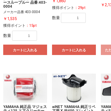
￥1,860
ースルーブルー 品番:403-
￥2,1
0004
獲得ポイント
：29pt
メーカー品番:403-0004
数量
￥1,535
獲得ポイント
：15pt
数量
カートに入れる
カートに入れる
た
YAMAHA 純正品 マジェス
aiNET YAMAHA 純正リペ
YAM
ティ125 エアクリーナー
ア用 XJR400 エレメント
ティS