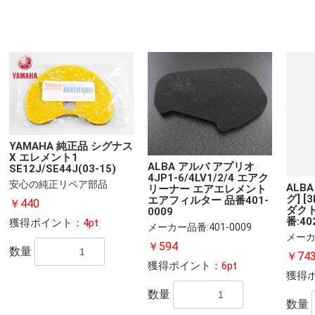
YAMAHA 純正品 シグナス
X エレメント1
ALBA アルバ アプリオ
SE12J/SE44J(03-15)
4JP1-6/4LV1/2/4 エアク
安心の純正リペア部品
ALB
リーナー エアエレメント
グ] 
エアフィルター 品番401-
￥440
ダクト
0009
番:40
獲得ポイント
：4pt
メーカー品番:401-0009
メーカー
￥594
数量
￥74
獲得ポイント
：6pt
獲得
数量
数量