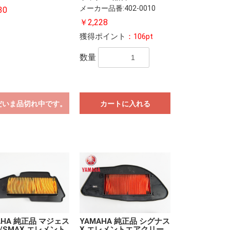
メーカー品番:402-0010
30
￥2,228
獲得ポイント
：106pt
数量
だいま品切れ中です。
カートに入れる
AHA 純正品 マジェス
YAMAHA 純正品 シグナス
/SMAX エレメント
X エレメントエアクリー