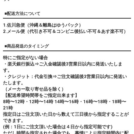
■配送方法について
1.佐川急便（沖縄＆離島はゆうパック）
2.メール便（代引き不可＆コンビニ後払い不可＆あす楽不可）
■商品発送のタイミング
特にご指定がない場合
・楽天銀行振込⇒ご入金確認後3営業日以内に発送いたしま
す。
・クレジット：代金引換⇒ご注文確認後3営業日以内に発送い
たします。
（メーカー取り寄せ品を除く）
【配送希望時間帯をご指定出来ます】
8時〜12時・12時〜14時 14時〜16時・16時〜18時・18時〜
21時
指定日はご注文頂いた日から数えて三日後から指定することが
できます。
(例：1日にご注文頂いた場合は４日から指定可能です)
ただし時間を指定された場合でも、事情により指定時間内に配