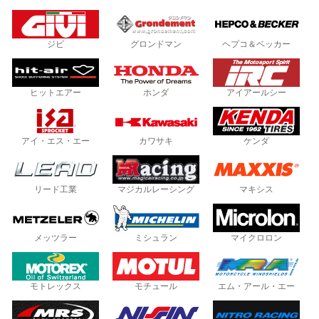
ジビ
グロンドマン
ヘプコ＆ベッカー
ヒットエアー
ホンダ
アイアールシー
アイ・エス・エー
カワサキ
ケンダ
リード工業
マジカルレーシング
マキシス
メッツラー
ミシュラン
マイクロロン
モトレックス
モチュール
エム・アール・エー