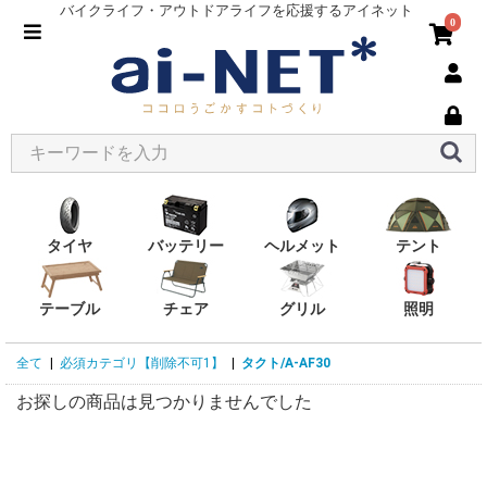
バイクライフ・アウトドアライフを応援するアイネット
0
タイヤ
バッテリー
ヘルメット
テント
テーブル
チェア
グリル
照明
全て
|
必須カテゴリ【削除不可1】
|
タクト/A-AF30
お探しの商品は見つかりませんでした