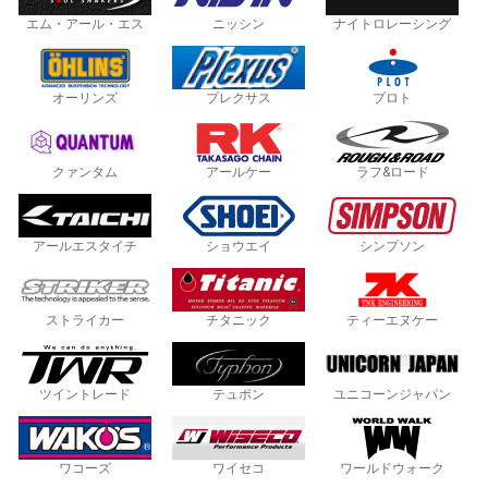
エム・アール・エス
ニッシン
ナイトロレーシング
オーリンズ
プレクサス
プロト
クァンタム
アールケー
ラフ&ロード
アールエスタイチ
ショウエイ
シンプソン
ストライカー
チタニック
ティーエヌケー
ツイントレード
テュポン
ユニコーンジャパン
ワコーズ
ワイセコ
ワールドウォーク