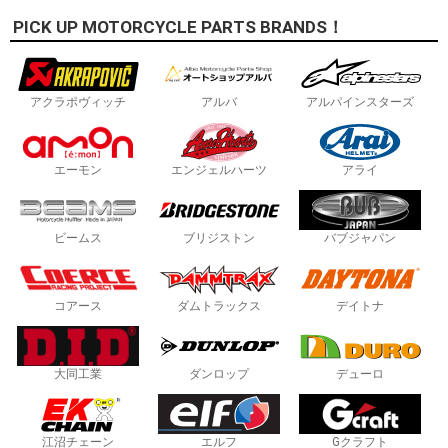
PICK UP MOTORCYCLE PARTS BRANDS！
アクラポヴィッチ
アルバ
アルパインスターズ
エーモン
エンジェルハーツ
アライ
ビームス
ブリジストン
バブジャパン
コアース
ダムトラックス
デイトナ
大同工業
ダンロップ
デューロ
江沼チェーン
エルフ
Gクラフト