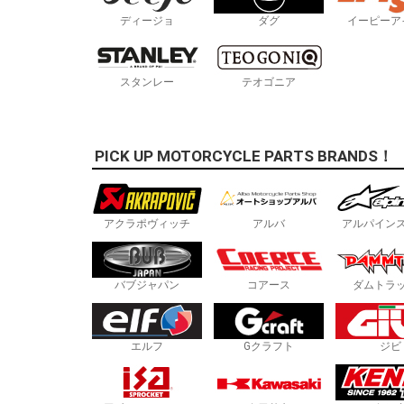
ディージョ
ダグ
イーピーア
スタンレー
テオゴニア
PICK UP MOTORCYCLE PARTS BRANDS！
アクラポヴィッチ
アルバ
アルパイン
バブジャパン
コアース
ダムトラ
エルフ
Gクラフト
ジビ