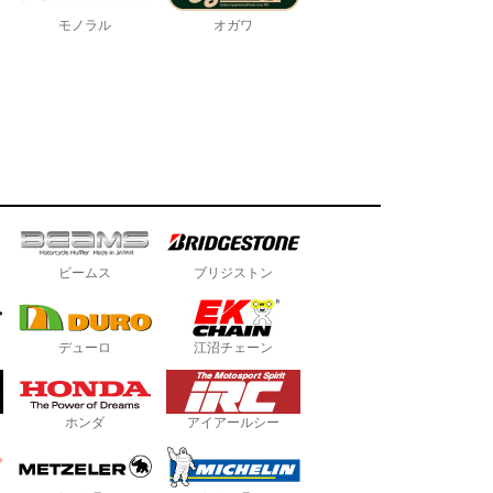
モノラル
オガワ
ビームス
ブリジストン
デューロ
江沼チェーン
ホンダ
アイアールシー