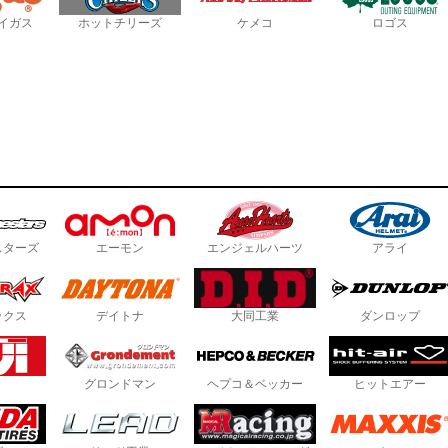
イガス
ホットチリーズ
ケメコ
ロゴス
スターズ
エーモン
エンジェルハーツ
アライ
ックス
デイトナ
大同工業
ダンロップ
グロンドマン
ヘプコ＆ベッカー
ヒットエアー