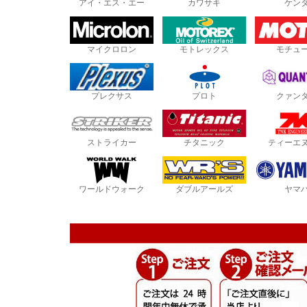
アイ・エス・エー
カワサキ
ケン
マイクロロン
モトレックス
モチュ
プレクサス
プロト
クァン
ストライカー
チタニック
ティーエ
ワールドウォーク
ダブルアールズ
ヤマ