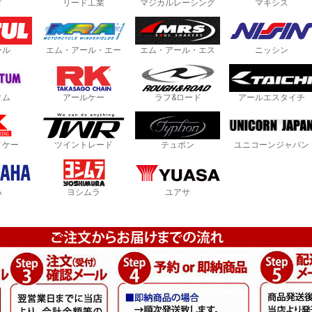
ダ
リード工業
マジカルレーシング
マキシス
ール
エム・アール・エー
エム・アール・エス
ニッシン
タム
アールケー
ラフ&ロード
アールエスタイチ
ヌケー
ツイントレード
テュポン
ユニコーンジャパン
ハ
ヨシムラ
ユアサ