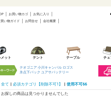
OP
お買い物カゴ
お気に入り
お買い物ガイド
お問合せ
会社概要
ルメット
テント
テーブル
チェ
テオゴニア
小川キャンパル
ロゴス
氷点下パック
ユアサバッテリー
全て
|
必須カテゴリ【削除不可1】
|
使用不可66
お探しの商品は見つかりませんでした