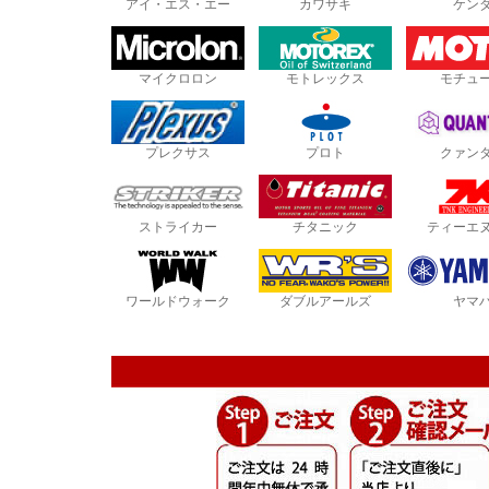
アイ・エス・エー
カワサキ
ケン
マイクロロン
モトレックス
モチュ
プレクサス
プロト
クァン
ストライカー
チタニック
ティーエ
ワールドウォーク
ダブルアールズ
ヤマ