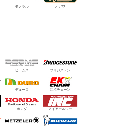
モノラル
オガワ
ビームス
ブリジストン
デューロ
江沼チェーン
ホンダ
アイアールシー