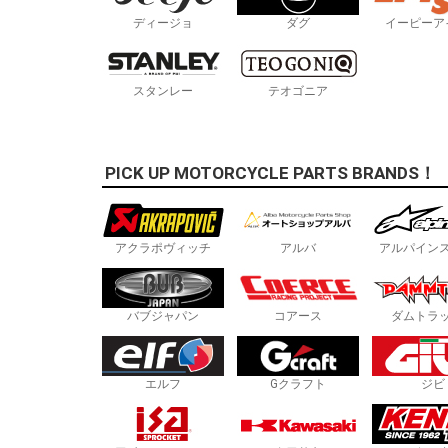
ディージョ
ダグ
イーピーア
スタンレー
テオゴニア
PICK UP MOTORCYCLE PARTS BRANDS！
アクラポヴィッチ
アルバ
アルパイン
バブジャパン
コアース
ダムトラ
エルフ
Gクラフト
ジビ