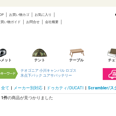
OP
お買い物カゴ
お気に入り
お買い物ガイド
お問合せ
会社概要
ルメット
テント
テーブル
チェ
テオゴニア
小川キャンパル
ロゴス
氷点下パック
ユアサバッテリー
全て
|
メーカー別対応
|
ドゥカティ/DUCATI
|
Scrambler
1件
の商品が見つかりました