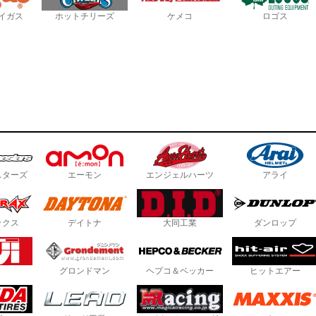
イガス
ホットチリーズ
ケメコ
ロゴス
スターズ
エーモン
エンジェルハーツ
アライ
ックス
デイトナ
大同工業
ダンロップ
グロンドマン
ヘプコ＆ベッカー
ヒットエアー