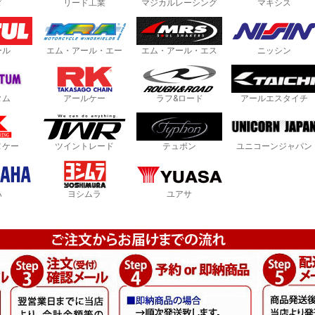
ダ
リード工業
マジカルレーシング
マキシス
ール
エム・アール・エー
エム・アール・エス
ニッシン
タム
アールケー
ラフ&ロード
アールエスタイチ
ヌケー
ツイントレード
テュポン
ユニコーンジャパン
ハ
ヨシムラ
ユアサ