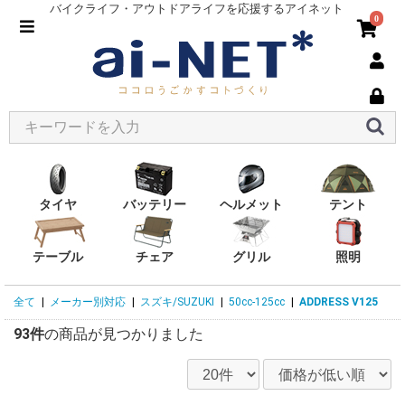
バイクライフ・アウトドアライフを応援するアイネット
0
タイヤ
バッテリー
ヘルメット
テント
テーブル
チェア
グリル
照明
全て
|
メーカー別対応
|
スズキ/SUZUKI
|
50cc-125cc
|
ADDRESS V125
93件
の商品が見つかりました