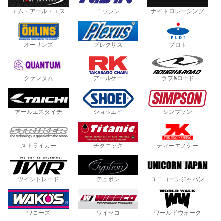
エム・アール・エス
ニッシン
ナイトロレーシング
オーリンズ
プレクサス
プロト
クァンタム
アールケー
ラフ&ロード
アールエスタイチ
ショウエイ
シンプソン
ストライカー
チタニック
ティーエヌケー
ツイントレード
テュポン
ユニコーンジャパン
ワコーズ
ワイセコ
ワールドウォーク