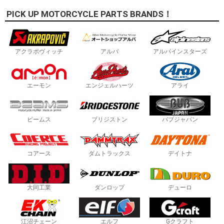
PICK UP MOTORCYCLE PARTS BRANDS！
アクラポヴィッチ
アルバ
アルパインスターズ
エーモン
エンジェルハーツ
アライ
ビームス
ブリジストン
バブジャパン
コアース
ダムトラックス
デイトナ
大同工業
ダンロップ
デューロ
江沼チェーン
エルフ
Gクラフト