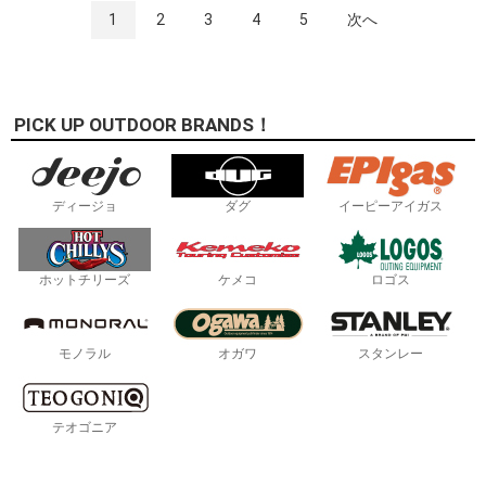
1
2
3
4
5
次へ
PICK UP OUTDOOR BRANDS！
ディージョ
ダグ
イーピーアイガス
ホットチリーズ
ケメコ
ロゴス
モノラル
オガワ
スタンレー
テオゴニア