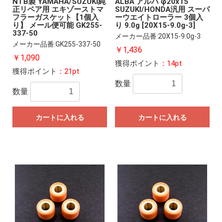
NTB製 YAMAHA/SUZUKI純
ALBA アルバ φ20x15
正リペア用 エキゾーストマ
SUZUKI/HONDA汎用 スーパ
フラーガスケット【1個入
ーウエイトローラー 3個入
り】 メール便可能 GK255-
り 9.0g [20X15-9.0g-3]
337-50
メーカー品番:20X15-9.0g-3
メーカー品番:GK255-337-50
￥1,436
￥1,090
獲得ポイント
：14pt
獲得ポイント
：21pt
数量
数量
カートに入れる
カートに入れる