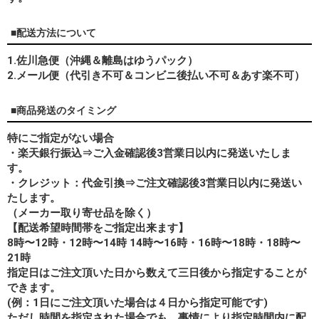
■配送方法について
1.佐川急便（沖縄＆離島はゆうパック）
2.メール便（代引き不可＆コンビニ後払い不可＆あす楽不可）
■商品発送のタイミング
特にご指定がない場合
・楽天銀行振込⇒ご入金確認後3営業日以内に発送いたしま
す。
・クレジット：代金引換⇒ご注文確認後3営業日以内に発送い
たします。
（メーカー取り寄せ品を除く）
【配送希望時間帯をご指定出来ます】
8時〜12時・12時〜14時 14時〜16時・16時〜18時・18時〜
21時
指定日はご注文頂いた日から数えて三日後から指定することが
できます。
(例：1日にご注文頂いた場合は４日から指定可能です)
ただし時間を指定された場合でも、事情により指定時間内に配