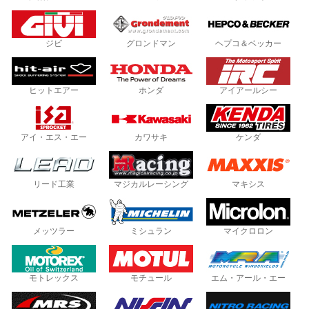
ジビ
グロンドマン
ヘプコ＆ベッカー
ヒットエアー
ホンダ
アイアールシー
アイ・エス・エー
カワサキ
ケンダ
リード工業
マジカルレーシング
マキシス
メッツラー
ミシュラン
マイクロロン
モトレックス
モチュール
エム・アール・エー