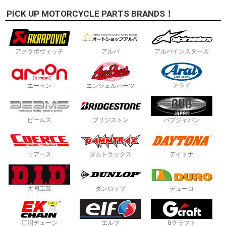
PICK UP MOTORCYCLE PARTS BRANDS！
アクラポヴィッチ
アルバ
アルパインスターズ
エーモン
エンジェルハーツ
アライ
ビームス
ブリジストン
バブジャパン
コアース
ダムトラックス
デイトナ
大同工業
ダンロップ
デューロ
江沼チェーン
エルフ
Gクラフト