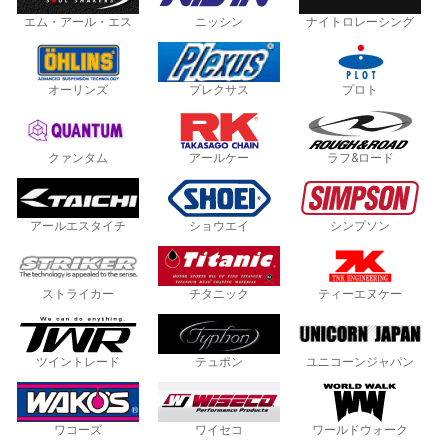
エム・アール・エス
ニッシン
ナイトロレーシング
オーリンズ
プレクサス
プロト
クァンタム
アールケー
ラフ&ロード
アールエスタイチ
ショウエイ
シンプソン
ストライカー
チタニック
ティーエヌケー
ツイントレード
テュポン
ユニコーンジャパン
ワコーズ
ワイセコ
ワールドウォーク