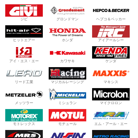
ジビ
グロンドマン
ヘプコ＆ベッカー
ヒットエアー
ホンダ
アイアールシー
アイ・エス・エー
カワサキ
ケンダ
リード工業
マジカルレーシング
マキシス
メッツラー
ミシュラン
マイクロロン
モトレックス
モチュール
エム・アール・エー