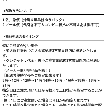
■配送方法について
1.佐川急便（沖縄＆離島はゆうパック）
2.メール便（代引き不可＆コンビニ後払い不可＆あす楽不可）
■商品発送のタイミング
特にご指定がない場合
・楽天銀行振込⇒ご入金確認後3営業日以内に発送いたしま
す。
・クレジット：代金引換⇒ご注文確認後3営業日以内に発送い
たします。
（メーカー取り寄せ品を除く）
【配送希望時間帯をご指定出来ます】
8時〜12時・12時〜14時 14時〜16時・16時〜18時・18時〜
21時
指定日はご注文頂いた日から数えて三日後から指定することが
できます。
(例：1日にご注文頂いた場合は４日から指定可能です)
ただし時間を指定された場合でも、事情により指定時間内に配