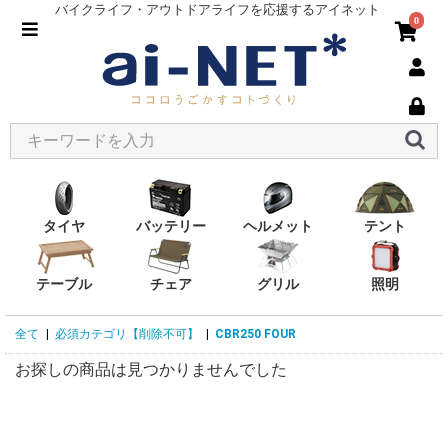
バイクライフ・アウトドアライフを応援するアイネット
0
タイヤ
バッテリー
ヘルメット
テント
テーブル
チェア
グリル
照明
全て
|
必須カテゴリ【削除不可】
|
CBR250 FOUR
お探しの商品は見つかりませんでした