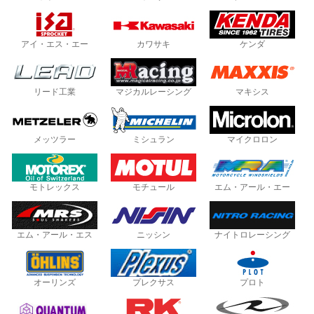
アイ・エス・エー
カワサキ
ケンダ
リード工業
マジカルレーシング
マキシス
メッツラー
ミシュラン
マイクロロン
モトレックス
モチュール
エム・アール・エー
エム・アール・エス
ニッシン
ナイトロレーシング
オーリンズ
プレクサス
プロト