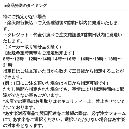
■商品発送のタイミング
特にご指定がない場合
・楽天銀行振込⇒ご入金確認後3営業日以内に発送いたしま
す。
・クレジット：代金引換⇒ご注文確認後3営業日以内に発送い
たします。
（メーカー取り寄せ品を除く）
【配送希望時間帯をご指定出来ます】
8時〜12時・12時〜14時 14時〜16時・16時〜18時・18時〜
21時
指定日はご注文頂いた日から数えて三日後から指定することが
できます。
(例：1日にご注文頂いた場合は４日から指定可能です)
ただし時間を指定された場合でも、事情により指定時間内に配
達ができない事もございます。
*来店での商品のお引取りはセキュリティー上、禁止させていた
だいております。
*あす楽対応商品で翌日配達をご希望の際は、必ず注文フォーム
にて あす楽をご選択ください。選択いただけない場合はあす楽
の対象外となります。