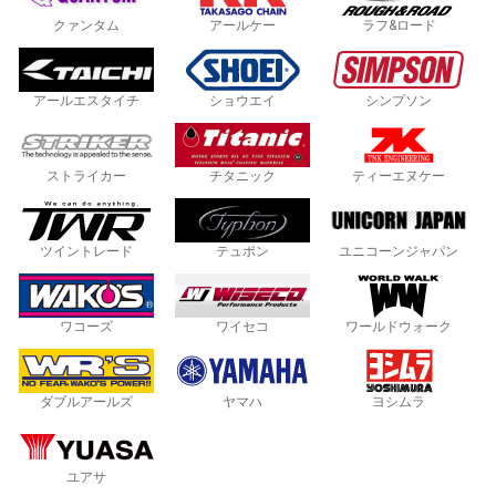
クァンタム
アールケー
ラフ&ロード
アールエスタイチ
ショウエイ
シンプソン
ストライカー
チタニック
ティーエヌケー
ツイントレード
テュポン
ユニコーンジャパン
ワコーズ
ワイセコ
ワールドウォーク
ダブルアールズ
ヤマハ
ヨシムラ
ユアサ