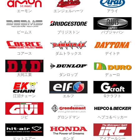
エーモン
エンジェルハーツ
アライ
ビームス
ブリジストン
バブジャパン
コアース
ダムトラックス
デイトナ
大同工業
ダンロップ
デューロ
江沼チェーン
エルフ
Gクラフト
ジビ
グロンドマン
ヘプコ＆ベッカー
ヒットエアー
ホンダ
アイアールシー